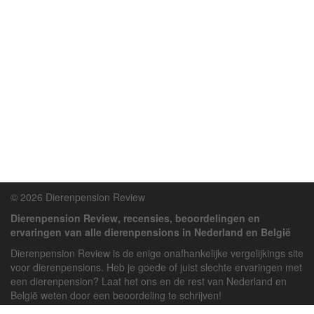
© 2026 Dierenpension Review
Dierenpension Review, recensies, beoordelingen en
ervaringen van alle dierenpensions in Nederland en België
Dierenpension Review is de enige onafhankelijke vergelijkings site
voor dierenpensions. Heb je goede of juist slechte ervaringen met
een dierenpension? Laat het ons en de rest van Nederland en
België weten door een beoordeling te schrijven!