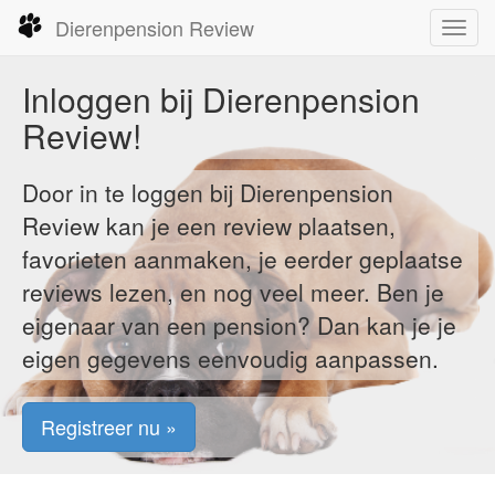
Dierenpension Review
Toggl
navig
Inloggen bij Dierenpension
Review!
Door in te loggen bij Dierenpension
Review kan je een review plaatsen,
favorieten aanmaken, je eerder geplaatse
reviews lezen, en nog veel meer. Ben je
eigenaar van een pension? Dan kan je je
eigen gegevens eenvoudig aanpassen.
Registreer nu »