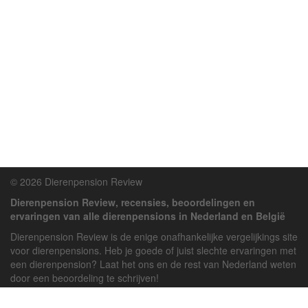
© 2026 Dierenpension Review
Dierenpension Review, recensies, beoordelingen en
ervaringen van alle dierenpensions in Nederland en België
Dierenpension Review is de enige onafhankelijke vergelijkings site
voor dierenpensions. Heb je goede of juist slechte ervaringen met
een dierenpension? Laat het ons en de rest van Nederland weten
door een beoordeling te schrijven!
Powered by
deJong-IT