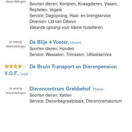
beoordelingen
Soorten dieren: Konijnen, Knaagdieren, Vissen,
Reptielen, Vogels
Service: Dagopvang, Haal- en brengservice
Diversen: Lid van Dibevo
Vakantie opvang voor kleine huisdieren.
De Blije 4 Voeter
te
weinig
,
Utrecht
beoordelingen
Soorten dieren: Honden
Service: Wassalon, Trimsalon, Uitlaatservice
De Bruin Transport en Dierenpension
V.O.F.
,
Lopik
Dierencentrum Grebbehof
te
weinig
,
Rhenen
beoordelingen
Soorten dieren: Katten
Service: Dierenbegraafplaats, Dierencrematorium