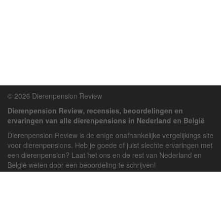
© 2026 Dierenpension Review
Dierenpension Review, recensies, beoordelingen en
ervaringen van alle dierenpensions in Nederland en België
Dierenpension Review is de enige onafhankelijke vergelijkings site
voor dierenpensions. Heb je goede of juist slechte ervaringen met
een dierenpension? Laat het ons en de rest van Nederland en
België weten door een beoordeling te schrijven!
Powered by
deJong-IT