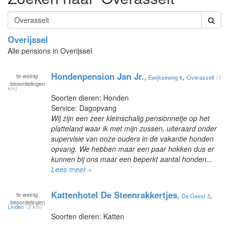
Overijssel
Alle pensions in Overijssel
Hondenpension Jan Jr.
te
weinig
,
,
Ewijkseweg 6
Overasselt
(1
beoordelingen
km)
Soorten dieren: Honden
Service: Dagopvang
Wij zijn een zeer kleinschalig pensionnetje op het
platteland waar ik met mijn zussen, uiteraard onder
supervisie van onze ouders in de vakantie honden
opvang. We hebben maar een paar hokken dus er
kunnen bij ons maar een beperkt aantal honden...
Lees meer »
Kattenhotel De Steenrakkertjes
te
weinig
,
,
De Geest 3
beoordelingen
Linden
(2 km)
Soorten dieren: Katten