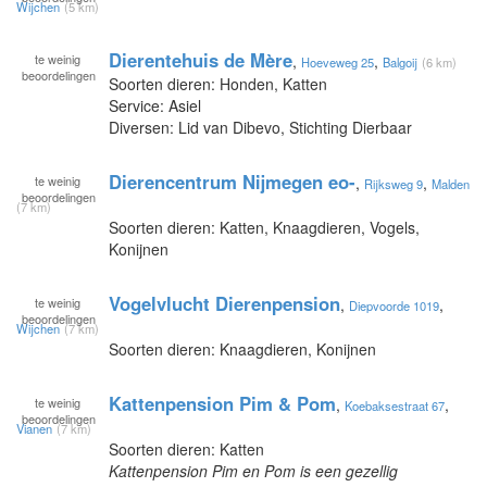
Wijchen
(5 km)
Dierentehuis de Mère
te
weinig
,
,
Hoeveweg 25
Balgoij
(6 km)
beoordelingen
Soorten dieren: Honden, Katten
Service: Asiel
Diversen: Lid van Dibevo, Stichting Dierbaar
Dierencentrum Nijmegen eo-
te
weinig
,
,
Rijksweg 9
Malden
beoordelingen
(7 km)
Soorten dieren: Katten, Knaagdieren, Vogels,
Konijnen
Vogelvlucht Dierenpension
te
weinig
,
,
Diepvoorde 1019
beoordelingen
Wijchen
(7 km)
Soorten dieren: Knaagdieren, Konijnen
Kattenpension Pim & Pom
te
weinig
,
,
Koebaksestraat 67
beoordelingen
Vianen
(7 km)
Soorten dieren: Katten
Kattenpension Pim en Pom is een gezellig