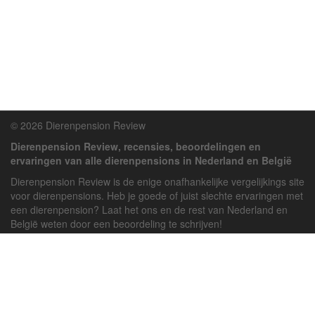
© 2026 Dierenpension Review
Dierenpension Review, recensies, beoordelingen en
ervaringen van alle dierenpensions in Nederland en België
Dierenpension Review is de enige onafhankelijke vergelijkings site
voor dierenpensions. Heb je goede of juist slechte ervaringen met
een dierenpension? Laat het ons en de rest van Nederland en
België weten door een beoordeling te schrijven!
Powered by
deJong-IT
Inloggen