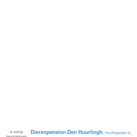
Dierenpension Den Huurlingh
te
weinig
,
,
Huurlingsedam 8
beoordelingen