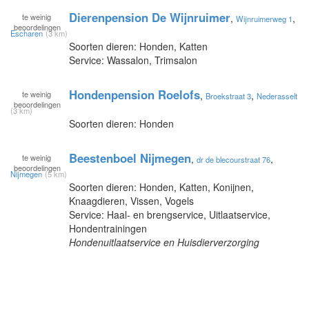
Dierenpension De Wijnruimer
te
weinig
,
,
Wijnruimerweg 1
beoordelingen
Escharen
(3 km)
Soorten dieren: Honden, Katten
Service: Wassalon, Trimsalon
Hondenpension Roelofs
te
weinig
,
,
Broekstraat 3
Nederasselt
beoordelingen
(3 km)
Soorten dieren: Honden
Beestenboel Nijmegen
te
weinig
,
,
dr de blecourstraat 76
beoordelingen
Nijmegen
(5 km)
Soorten dieren: Honden, Katten, Konijnen,
Knaagdieren, Vissen, Vogels
Service: Haal- en brengservice, Uitlaatservice,
Hondentrainingen
Hondenuitlaatservice en Huisdierverzorging