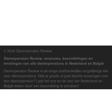
© 2026 Dierenpension Review
Dierenpension Review, recensies, beoordelingen en
ervaringen van alle dierenpensions in Nederland en België
Dierenpension Review is de enige onafhankelijke vergelijkings site
voor dierenpensions. Heb je goede of juist slechte ervaringen met
een dierenpension? Laat het ons en de rest van Nederland en
België weten door een beoordeling te schrijven!
Powered by
deJong-IT