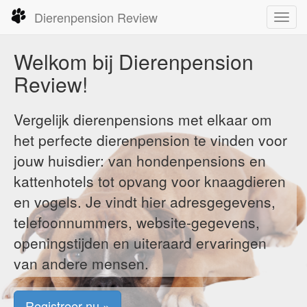
Dierenpension Review
Toggl
navig
Welkom bij Dierenpension
Review!
Vergelijk dierenpensions met elkaar om
het perfecte dierenpension te vinden voor
jouw huisdier: van hondenpensions en
kattenhotels tot opvang voor knaagdieren
en vogels. Je vindt hier adresgegevens,
telefoonnummers, website-gegevens,
openingstijden en uiteraard ervaringen
van andere mensen.
Registreer nu »