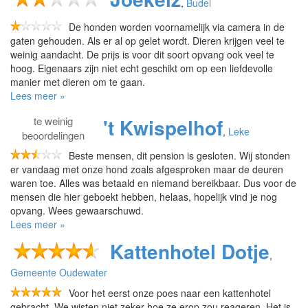
,
Budel
De honden worden voornamelijk via camera in de
gaten gehouden. Als er al op gelet wordt. Dieren krijgen veel te
weinig aandacht. De prijs is voor dit soort opvang ook veel te
hoog. Eigenaars zijn niet echt geschikt om op een liefdevolle
manier met dieren om te gaan.
Lees meer »
te
weinig
't Kwispelhof
,
Leke
beoordelingen
Beste mensen, dit pension is gesloten. Wij stonden
er vandaag met onze hond zoals afgesproken maar de deuren
waren toe. Alles was betaald en niemand bereikbaar. Dus voor de
mensen die hier geboekt hebben, helaas, hopelijk vind je nog
opvang. Wees gewaarschuwd.
Lees meer »
Kattenhotel Dotje
,
Gemeente Oudewater
Voor het eerst onze poes naar een kattenhotel
gebracht. We wisten niet zeker hoe ze erop zou reageren. Het is