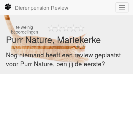
Dierenpension Review
Toggl
navig
te
weinig
beoordelingen
Purr Nature, Mariekerke
Nog niemand heeft een review geplaatst
voor Purr Nature, ben jij de eerste?