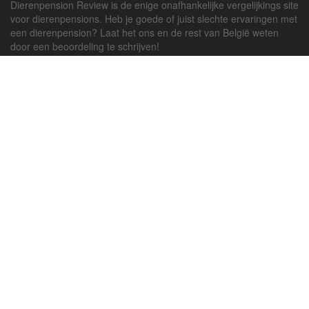
Dierenpension Review is de enige onafhankelijke vergelijkings site
voor dierenpensions. Heb je goede of juist slechte ervaringen met
een dierenpension? Laat het ons en de rest van België weten
door een beoordeling te schrijven!
Powered by
deJong-IT
Inloggen
Registreren
Veel gestelde vragen
API handleiding
Pension toevoegen
Contact
Twitter
Facebook