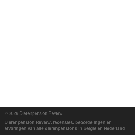
© 2026 Dierenpension Review
Dierenpension Review, recensies, beoordelingen en
ervaringen van alle dierenpensions in België en Nederland