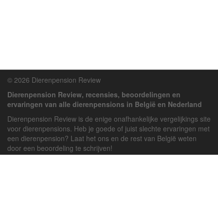
© 2026 Dierenpension Review
Dierenpension Review, recensies, beoordelingen en
ervaringen van alle dierenpensions in België en Nederland
Dierenpension Review is de enige onafhankelijke vergelijkings site
voor dierenpensions. Heb je goede of juist slechte ervaringen met
een dierenpension? Laat het ons en de rest van België weten
door een beoordeling te schrijven!
Powered by
deJong-IT
Inloggen