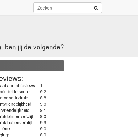
, ben jij de volgende?
eviews:
aal aantal reviews:
1
middelde score:
9.2
gemene Indruk:
8.8
ntvriendelijkheid:
9.0
rvriendelijkheid:
9.1
ruk binnenverblijf:
9.0
ruk buitenverblijf:
9.9
iëne‎:
9.0
ging:
8.9