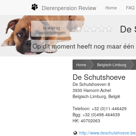
Dierenpension Review
Home
FAQ
De 
te
weinig
beoordelingen
Op dit moment heeft nog maar één b
Home
Belgisch-Limburg
De Schutshoeve
De Schutshoeven 8
3930
Hamont-Achel
Belgisch-Limburg
,
België
Telefoon:
+32 (0)11-446429
Bgg:
+32 (0)498-464639
HK:
40702063
http://www.deschutshoeve.be