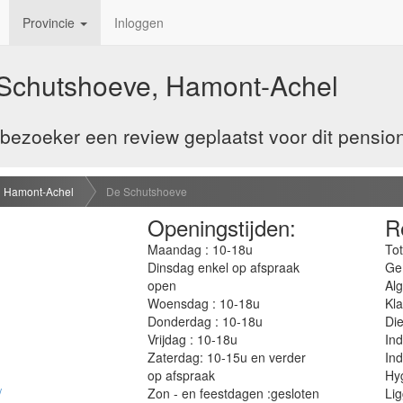
Provincie
Inloggen
Schutshoeve, Hamont-Achel
ezoeker een review geplaatst voor dit pension
Hamont-Achel
De Schutshoeve
Openingstijden:
R
Maandag : 10-18u
Tot
Dinsdag enkel op afspraak
Ge
open
Al
Woensdag : 10-18u
Kla
Donderdag : 10-18u
Die
Vrijdag : 10-18u
Ind
Zaterdag: 10-15u en verder
Ind
op afspraak
Hyg
/
Zon - en feestdagen :gesloten
Lig