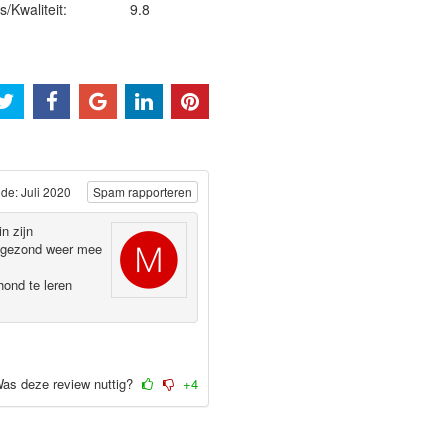
js/Kwaliteit:
9.8
de: Juli 2020
Spam rapporteren
in zijn
en gezond weer mee
hond te leren
as deze review nuttig?
+4