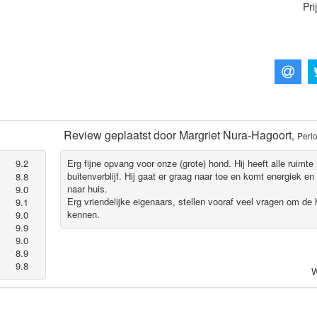
Pri
Review geplaatst door
Margriet Nura-Hagoort
,
Perio
9.2
Erg fijne opvang voor onze (grote) hond. Hij heeft alle ruimte 
buitenverblijf. Hij gaat er graag naar toe en komt energiek 
8.8
naar huis.
9.0
Erg vriendelijke eigenaars, stellen vooraf veel vragen om de 
9.1
kennen.
9.0
9.9
9.0
8.9
9.8
W