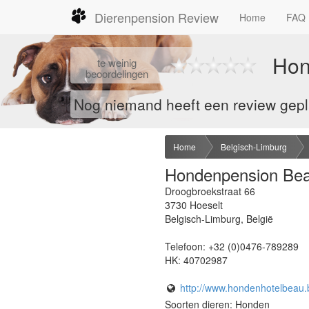
Dierenpension Review
Home
FAQ
Hon
te
weinig
beoordelingen
Nog niemand heeft een review gepl
Home
Belgisch-Limburg
Hondenpension Be
Droogbroekstraat 66
3730
Hoeselt
Belgisch-Limburg
,
België
Telefoon:
+32 (0)0476-789289
HK:
40702987
http://www.hondenhotelbeau.
Soorten dieren: Honden