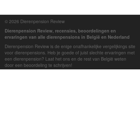
© 2026 Dierenpension Review
Dierenpension Review, recensies, beoordelingen en
ervaringen van alle dierenpensions in België en Nederland
Dierenpension Review is de enige onafhankelijke vergelijkings site
voor dierenpensions. Heb je goede of juist slechte ervaringen met
een dierenpension? Laat het ons en de rest van België weten
door een beoordeling te schrijven!
Powered by
deJong-IT
Inloggen
Registreren
Veel gestelde vragen
API handleiding