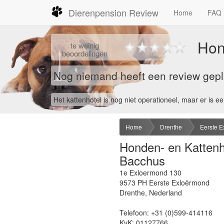
Dierenpension Review
Home
FAQ
Hon
te
weinig
beoordelingen
Nog niemand heeft een review gepla
Het kattenhotel is nog niet operationeel, maar er is ee
Home
Drenthe
Eerste 
Honden- en Kattenh
Bacchus
1e Exloermond 130
9573 PH
Eerste Exloërmond
Drenthe
,
Nederland
Telefoon:
+31 (0)599-414116
KvK:
01127766