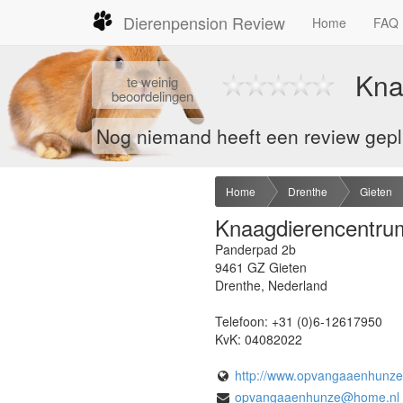
Dierenpension Review
Home
FAQ
Kna
te
weinig
beoordelingen
Nog niemand heeft een review gepl
Home
Drenthe
Gieten
Knaagdierencentr
Panderpad 2b
9461 GZ
Gieten
Drenthe
,
Nederland
Telefoon:
+31 (0)6-12617950
KvK:
04082022
http://www.opvangaaenhunze.
opvangaaenhunze@home.nl