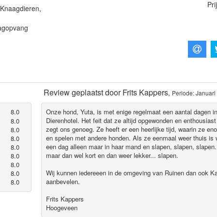
Pri
 Knaagdieren,
Dagopvang
Review geplaatst door
Frits Kappers
,
Periode: Januari
8.0
Onze hond, Yuta, is met enige regelmaat een aantal dagen 
Dierenhotel. Het feit dat ze altijd opgewonden en enthousias
8.0
zegt ons genoeg. Ze heeft er een heerlijke tijd, waarin ze en
8.0
en spelen met andere honden. Als ze eenmaal weer thuis is w
8.0
een dag alleen maar in haar mand en slapen, slapen, slapen.
8.0
maar dan wel kort en dan weer lekker... slapen.
8.0
8.0
Wij kunnen iedereeen in de omgeving van Ruinen dan ook Ka
8.0
aanbevelen.
8.0
Frits Kappers
Hoogeveen