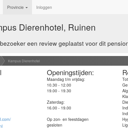
Provincie
Inloggen
pus Dierenhotel, Ruinen
ezoeker een review geplaatst voor dit pension
Kampus Dierenhotel
l
Openingstijden:
R
Maandag t/m vrijdag:
Tot
10.30 - 12.00
Ge
19.00 - 19.30
Al
Kla
Zaterdag:
Die
16.00 - 19.00
Ind
Ind
l.com/
Op zon- en feestdagen
Hyg
gesloten
Lig
nl