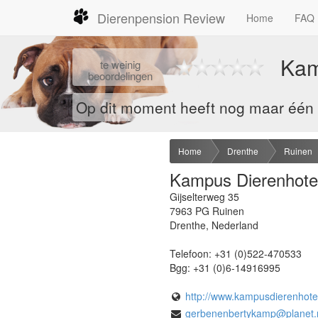
Dierenpension Review
Home
FAQ
Kam
te
weinig
beoordelingen
Op dit moment heeft nog maar één b
Home
Drenthe
Ruinen
Kampus Dierenhote
Gijselterweg 35
7963 PG
Ruinen
Drenthe
,
Nederland
Telefoon:
+31 (0)522-470533
Bgg:
+31 (0)6-14916995
http://www.kampusdierenhote
gerbenenbertykamp@planet.