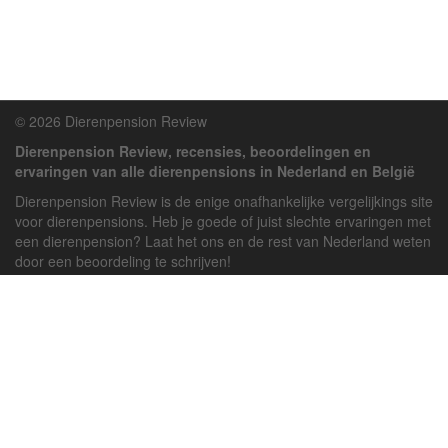
© 2026 Dierenpension Review
Dierenpension Review, recensies, beoordelingen en
ervaringen van alle dierenpensions in Nederland en België
Dierenpension Review is de enige onafhankelijke vergelijkings site
voor dierenpensions. Heb je goede of juist slechte ervaringen met
een dierenpension? Laat het ons en de rest van Nederland weten
door een beoordeling te schrijven!
Powered by
deJong-IT
Inloggen
Registreren
Veel gestelde vragen