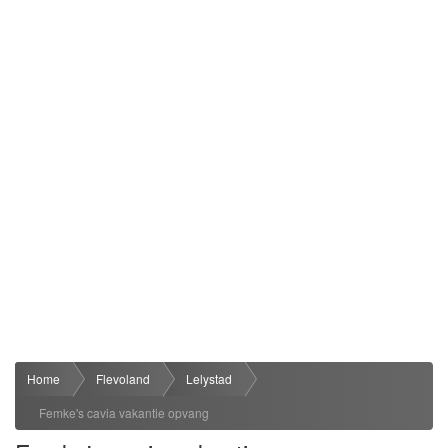
Home
Flevoland
Lelystad
Femke's cavia vakantie opvang