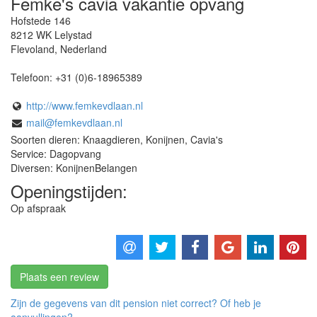
Femke's cavia vakantie opvang
Hofstede 146
8212 WK
Lelystad
Flevoland
,
Nederland
Telefoon:
+31 (0)6-18965389
http://www.femkevdlaan.nl
mail@femkevdlaan.nl
Soorten dieren: Knaagdieren, Konijnen, Cavia's
Service: Dagopvang
Diversen: KonijnenBelangen
Openingstijden:
Op afspraak
Plaats een review
Zijn de gegevens van dit pension niet correct? Of heb je
aanvullingen?