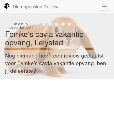
Dierenpension Review
Toggl
navig
te
weinig
beoordelingen
Femke's cavia vakantie
opvang, Lelystad
Nog niemand heeft een review geplaatst
voor Femke's cavia vakantie opvang, ben
jij de eerste?