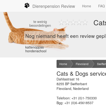
Dierenpension Review
Home
FAQ
Cat
te
weinig
beoordelingen
Nog niemand heeft een review gepla
kattenoppas
hondenschool
Home
Flevoland
Swifte
Cats & Dogs servic
Dahliastraat 16
8255 BP
Swifterbant
Flevoland
,
Nederland
Telefoon:
+31 (0)1-750330
Bgg:
+31 (0)6-45618537