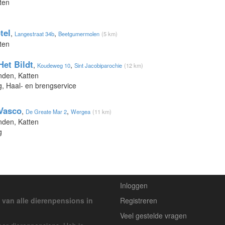
ten
tel
,
,
Langestraat 34b
Beetgumermolen
(5 km)
ten
et Bildt
,
,
Koudeweg 10
Sint Jacobiparochie
(12 km)
nden, Katten
, Haal- en brengservice
Vasco
,
,
De Greate Mar 2
Wergea
(11 km)
nden, Katten
g
Inloggen
 van alle dierenpensions in
Registreren
Veel gestelde vragen