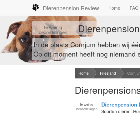
Dierenpension Review
Home
FAQ
Dierenpensions
te
weinig
beoordelingen
In de plaats Cornjum hebben wij é
Op dit moment heeft nog niemand ee
Home
Friesland
Cornju
Dierenpensions
Dierenpension 
te
weinig
beoordelingen
Soorten dieren: Ho