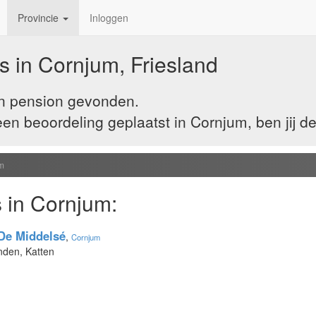
Provincie
Inloggen
 in Cornjum, Friesland
én pension gevonden.
n beoordeling geplaatst in Cornjum, ben jij d
m
 in Cornjum:
De Middelsé
,
Cornjum
nden, Katten