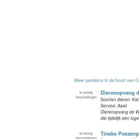
Meer pensions in de buurt van C
Dierenopvang d
te
weinig
beoordelingen
Soorten dieren: Kat
Service: Asiel
Dierenopvang de Wis
die tijdelijk een 
Tineke Poezenp
te
weinig
beoordelingen