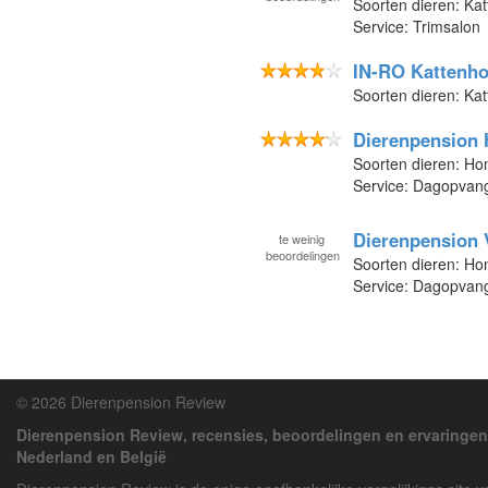
Soorten dieren: Kat
Service: Trimsalon
IN-RO Kattenho
Soorten dieren: Kat
Dierenpension H
Soorten dieren: Ho
Service: Dagopvang
Dierenpension 
te
weinig
beoordelingen
Soorten dieren: Ho
Service: Dagopvan
© 2026 Dierenpension Review
Dierenpension Review, recensies, beoordelingen en ervaringen
Nederland en België