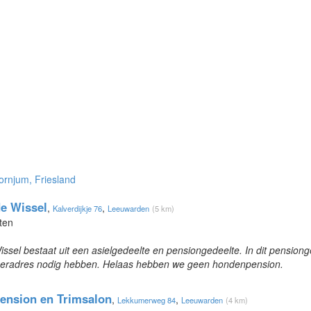
ornjum, Friesland
e Wissel
,
,
Kalverdijkje 76
Leeuwarden
(5 km)
ten
sel bestaat uit een asielgedeelte en pensiongedeelte. In dit pensiong
logeeradres nodig hebben. Helaas hebben we geen hondenpension.
ension en Trimsalon
,
,
Lekkumerweg 84
Leeuwarden
(4 km)