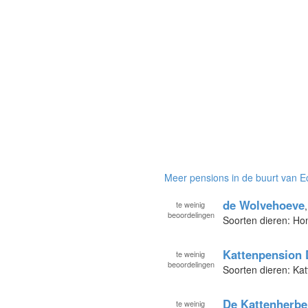
Meer pensions in de buurt van E
de Wolvehoeve
te
weinig
beoordelingen
Soorten dieren: Ho
Kattenpension 
te
weinig
beoordelingen
Soorten dieren: Kat
De Kattenherbe
te
weinig