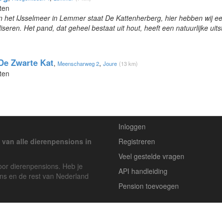
ten
het IJsselmeer in Lemmer staat De Kattenherberg, hier hebben wij een 
iseren. Het pand, dat geheel bestaat uit hout, heeft een natuurlijke uits
De Zwarte Kat
,
,
Meenscharweg 2
Joure
(13 km)
ten
Inloggen
 van alle dierenpensions in
Registreren
Veel gestelde vragen
voor dierenpensions. Heb je
API handleiding
ons en de rest van Nederland
Pension toevoegen