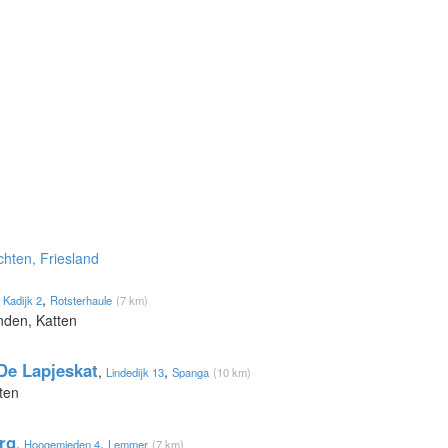
chten, Friesland
,
,
Kadijk 2
Rotsterhaule
(7 km)
nden, Katten
De Lapjeskat
,
,
Lindedijk 13
Spanga
(10 km)
ten
rg
,
,
Hoogemieden 4
Lemmer
(7 km)