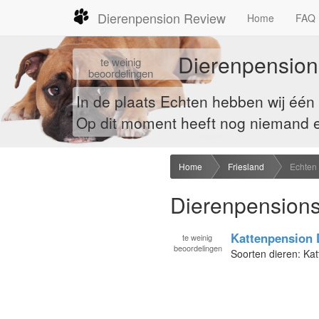
Dierenpension Review
Home
FAQ
Dierenpensions
te
weinig
beoordelingen
In de plaats Echten hebben wij éé
Op dit moment heeft nog niemand ee
Home
Friesland
Echten
Dierenpensions
Kattenpension 
te
weinig
beoordelingen
Soorten dieren: Kat