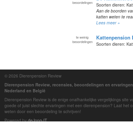
beoordelingen
Soorten dieren: Kat
Aan de boorden van 
katten weten te real
Lees meer »
Kattenpension 
te
weinig
beoordelingen
Soorten dieren: Kat
© 2026 Dierenpension Review
Dierenpension Review, recensies, beoordelingen en ervaringen
Nederland en België
Dierenpension Review is de enige onafhankelijke vergelijkings site 
goede of juist slechte ervaringen met een dierenpension? Laat het 
weten door een beoordeling te schrijven!
Powered by
deJong-IT