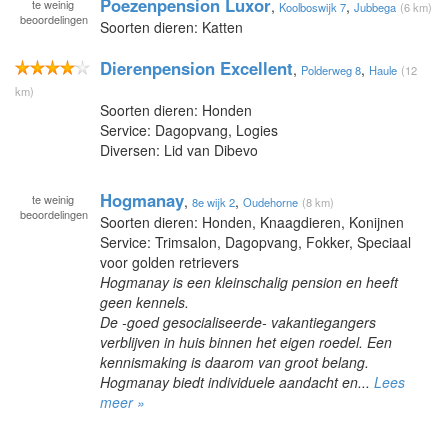
Poezenpension Luxor
te
weinig
,
,
Koolboswijk 7
Jubbega
(6 km)
beoordelingen
Soorten dieren: Katten
Dierenpension Excellent
,
,
Polderweg 8
Haule
(12
km)
Soorten dieren: Honden
Service: Dagopvang, Logies
Diversen: Lid van Dibevo
Hogmanay
te
weinig
,
,
8e wijk 2
Oudehorne
(8 km)
beoordelingen
Soorten dieren: Honden, Knaagdieren, Konijnen
Service: Trimsalon, Dagopvang, Fokker, Speciaal
voor golden retrievers
Hogmanay is een kleinschalig pension en heeft
geen kennels.
De -goed gesocialiseerde- vakantiegangers
verblijven in huis binnen het eigen roedel. Een
kennismaking is daarom van groot belang.
Hogmanay biedt individuele aandacht en...
Lees
meer »