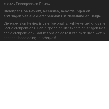
© 2026 Dierenpension Review
Dierenpension Review, recensies, beoordelingen en
ervaringen van alle dierenpensions in Nederland en België
Dierenpension Review is de enige onafhankelijke vergelijkings site
voor dierenpensions. Heb je goede of juist slechte ervaringen met
een dierenpension? Laat het ons en de rest van Nederland weten
door een beoordeling te schrijven!
Powered by
deJong-IT
Inloggen
Registreren
Veel gestelde vragen
API handleiding
Pension toevoegen