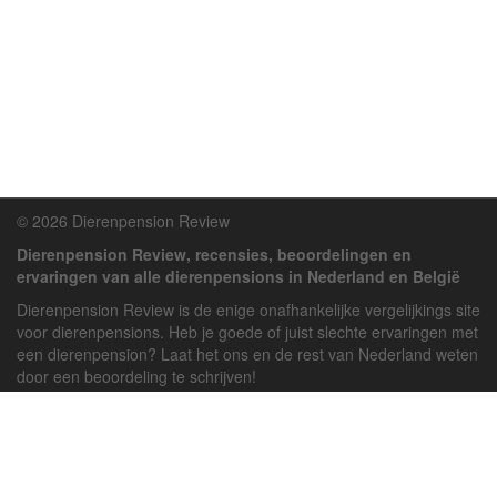
© 2026 Dierenpension Review
Dierenpension Review, recensies, beoordelingen en
ervaringen van alle dierenpensions in Nederland en België
Dierenpension Review is de enige onafhankelijke vergelijkings site
voor dierenpensions. Heb je goede of juist slechte ervaringen met
een dierenpension? Laat het ons en de rest van Nederland weten
door een beoordeling te schrijven!
Powered by
deJong-IT