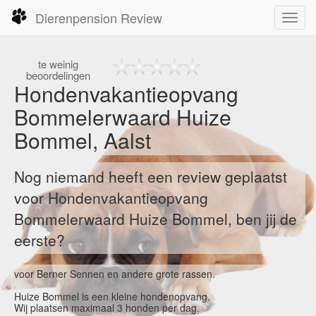
Dierenpension Review
Toggl
navig
te
weinig
beoordelingen
Hondenvakantieopvang
Bommelerwaard Huize
Bommel, Aalst
Nog niemand heeft een review geplaatst
voor Hondenvakantieopvang
Bommelerwaard Huize Bommel, ben jij de
eerste?
voor Berner Sennen en andere grote rassen.
Huize Bommel is een kleine hondenopvang.
Wij plaatsen maximaal 3 honden per dag.