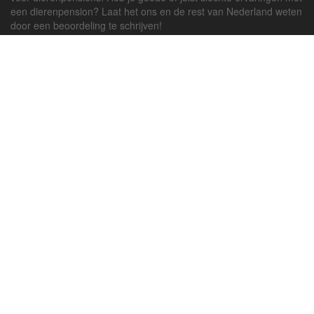
een dierenpension? Laat het ons en de rest van Nederland weten
door een beoordeling te schrijven!
Powered by
deJong-IT
Inloggen
Registreren
Veel gestelde vragen
API handleiding
Pension toevoegen
Contact
Twitter
Facebook
Algemene Voorwaarden