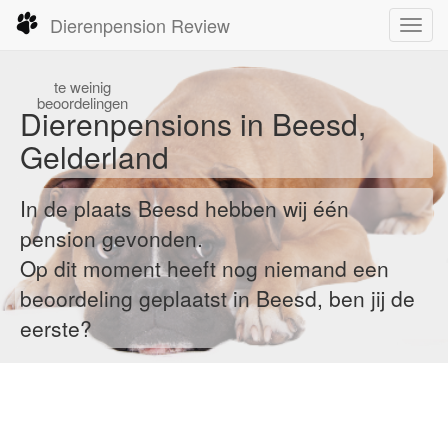
Dierenpension Review
Toggl
navig
te
weinig
beoordelingen
Dierenpensions in Beesd,
Gelderland
In de plaats Beesd hebben wij één
pension gevonden.
Op dit moment heeft nog niemand een
beoordeling geplaatst in Beesd, ben jij de
eerste?