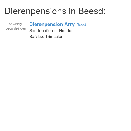
Dierenpensions in Beesd:
Dierenpension Arry
te
weinig
,
Beesd
beoordelingen
Soorten dieren: Honden
Service: Trimsalon