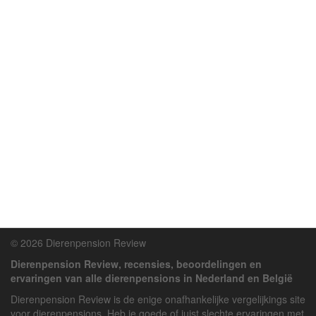
© 2026 Dierenpension Review
Dierenpension Review, recensies, beoordelingen en
ervaringen van alle dierenpensions in Nederland en België
Dierenpension Review is de enige onafhankelijke vergelijkings site
voor dierenpensions. Heb je goede of juist slechte ervaringen met