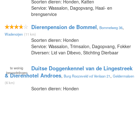
Soorten dieren: Honden, Katten
Service: Wassalon, Dagopvang, Haal- en
brengservice
Dierenpension de Bommel
,
,
Bommelweg 36
Wadenoijen
(11 km)
Soorten dieren: Honden
Service: Wassalon, Trimsalon, Dagopvang, Fokker
Diversen: Lid van Dibevo, Stichting Dierbaar
Duitse Doggenkennel van de Lingestreek
te
weinig
beoordelingen
& Dierenhotel Androes
,
,
Burg Roozeveld vd Venlaan 21
Geldermalsen
(6 km)
Soorten dieren: Honden