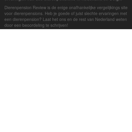
Dierenpension Review is de enige onafhankelijke vergelijkings site
voor dierenpensions. Heb je goede of juist slechte ervaringen met
een dierenpension? Laat het ons en de rest van Nederland weten
door een beoordeling te schrijven!
Powered by
deJong-IT
Inloggen
Registreren
Veel gestelde vragen
API handleiding
Pension toevoegen
Contact
Twitter
Facebook