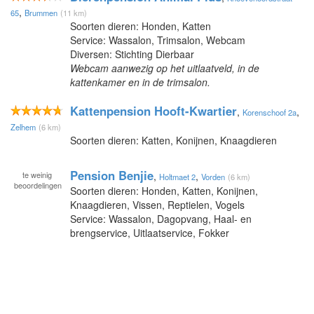
,
65
Brummen
(11 km)
Soorten dieren: Honden, Katten
Service: Wassalon, Trimsalon, Webcam
Diversen: Stichting Dierbaar
Webcam aanwezig op het uitlaatveld, in de
kattenkamer en in de trimsalon.
Kattenpension Hooft-Kwartier
,
,
Korenschoof 2a
Zelhem
(6 km)
Soorten dieren: Katten, Konijnen, Knaagdieren
Pension Benjie
te
weinig
,
,
Holtmaet 2
Vorden
(6 km)
beoordelingen
Soorten dieren: Honden, Katten, Konijnen,
Knaagdieren, Vissen, Reptielen, Vogels
Service: Wassalon, Dagopvang, Haal- en
brengservice, Uitlaatservice, Fokker