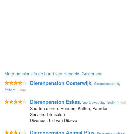
Meer pensions in de buurt van Hengelo, Gelderland
Dierenpension Oosterwijk
,
,
Varsselsestraat 9
Zelhem
(3 km)
Dierenpension Eskes
,
,
Voortseweg 3a
Toldijk
(4 km)
Soorten dieren: Honden, Katten, Paarden
Service: Trimsalon
Diversen: Lid van Dibevo
Dierenpension Animal Plus
,
Knoevenoordstraat