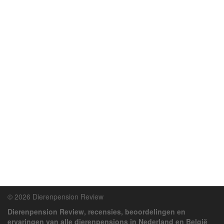
© 2026 Dierenpension Review
Dierenpension Review, recensies, beoordelingen en
ervaringen van alle dierenpensions in Nederland en België