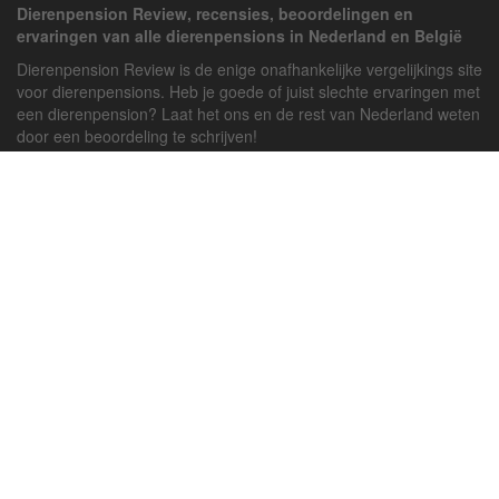
Dierenpension Review, recensies, beoordelingen en
ervaringen van alle dierenpensions in Nederland en België
Dierenpension Review is de enige onafhankelijke vergelijkings site
voor dierenpensions. Heb je goede of juist slechte ervaringen met
een dierenpension? Laat het ons en de rest van Nederland weten
door een beoordeling te schrijven!
Powered by
deJong-IT
Inloggen
Registreren
Veel gestelde vragen
API handleiding
Pension toevoegen
Contact