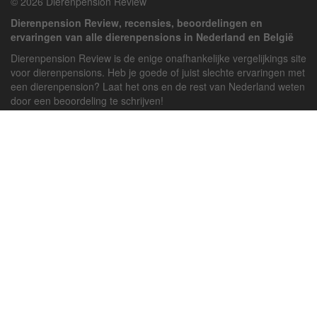
© 2026 Dierenpension Review
Dierenpension Review, recensies, beoordelingen en
ervaringen van alle dierenpensions in Nederland en België
Dierenpension Review is de enige onafhankelijke vergelijkings site
voor dierenpensions. Heb je goede of juist slechte ervaringen met
een dierenpension? Laat het ons en de rest van Nederland weten
door een beoordeling te schrijven!
Powered by
deJong-IT
Inloggen
Registreren
Veel gestelde vragen
API handleiding
Pension toevoegen
Contact