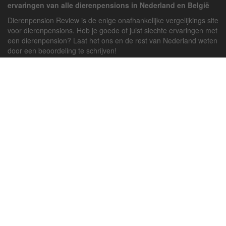
ervaringen van alle dierenpensions in Nederland en België
Dierenpension Review is de enige onafhankelijke vergelijkings site
voor dierenpensions. Heb je goede of juist slechte ervaringen met
een dierenpension? Laat het ons en de rest van Nederland weten
door een beoordeling te schrijven!
Powered by
deJong-IT
Inloggen
Registreren
Veel gestelde vragen
API handleiding
Pension toevoegen
Contact
Twitter