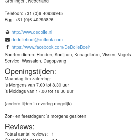
Groningen
,
Nederland
Telefoon:
+31 (0)6-40939945
Bgg:
+31 (0)6-40295826
http://www.dedolle.nl
dedolleboel@outlook.com
https://www.facebook.com/DeDolleBoel/
Soorten dieren: Honden, Konijnen, Knaagdieren, Vissen, Vogels
Service: Wassalon, Dagopvang
Openingstijden:
Maandag t/m zaterdag:
’s Morgens van 7.00 tot 8.30 uur
’s Middags van 17.00 tot 18.30 uur
(andere tijden in overleg mogelijk)
Zon- en feestdagen: ’s morgens gesloten
Reviews:
Totaal aantal reviews:
1
Gemiddelde score:
8.1