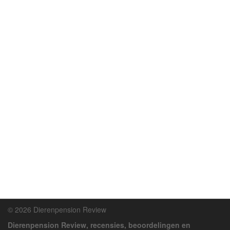
© 2026 Dierenpension Review
Dierenpension Review, recensies, beoordelingen en