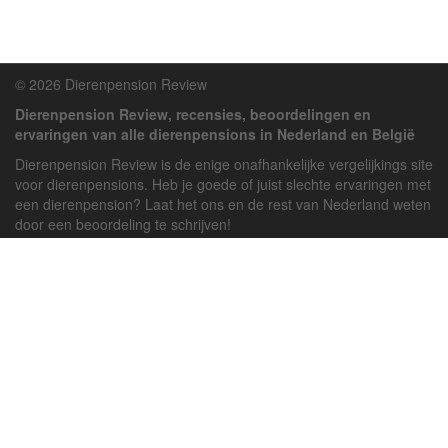
© 2026 Dierenpension Review
Dierenpension Review, recensies, beoordelingen en
ervaringen van alle dierenpensions in Nederland en België
Dierenpension Review is de enige onafhankelijke vergelijkings site
voor dierenpensions. Heb je goede of juist slechte ervaringen met
een dierenpension? Laat het ons en de rest van Nederland weten
door een beoordeling te schrijven!
Powered by
deJong-IT
Inloggen
Registreren
Veel gestelde vragen
API handleiding