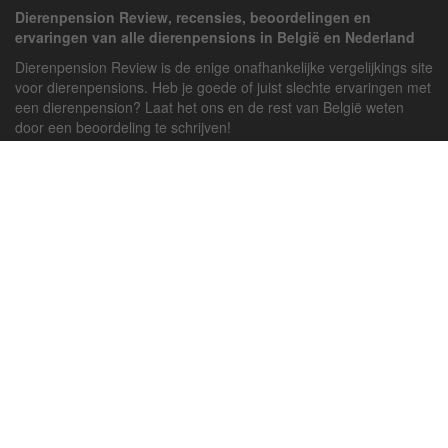
Dierenpension Review, recensies, beoordelingen en
ervaringen van alle dierenpensions in België en Nederland
Dierenpension Review is de enige onafhankelijke vergelijkings site
voor dierenpensions. Heb je goede of juist slechte ervaringen met
een dierenpension? Laat het ons en de rest van België weten
door een beoordeling te schrijven!
Powered by
deJong-IT
Inloggen
Registreren
Veel gestelde vragen
API handleiding
Pension toevoegen
Contact