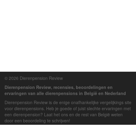
© 2026 Dierenpension Review
Dierenpension Review, recensies, beoordelingen en
ervaringen van alle dierenpensions in België en Nederland
Dierenpension Review is de enige onafhankelijke vergelijkings site
voor dierenpensions. Heb je goede of juist slechte ervaringen met
een dierenpension? Laat het ons en de rest van België weten
door een beoordeling te schrijven!
Powered by
deJong-IT