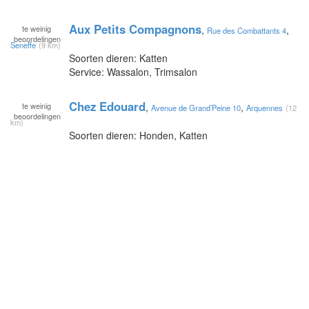
Aux Petits Compagnons
te
weinig
,
,
Rue des Combattants 4
beoordelingen
Seneffe
(9 km)
Soorten dieren: Katten
Service: Wassalon, Trimsalon
Chez Edouard
te
weinig
,
,
Avenue de Grand’Peine 10
Arquennes
(12
beoordelingen
km)
Soorten dieren: Honden, Katten