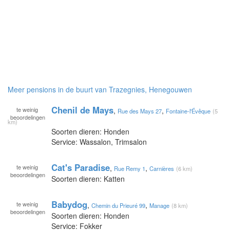
Meer pensions in de buurt van Trazegnies, Henegouwen
Chenil de Mays
te
weinig
,
,
Rue des Mays 27
Fontaine-l'Évêque
(5
beoordelingen
km)
Soorten dieren: Honden
Service: Wassalon, Trimsalon
Cat's Paradise
te
weinig
,
,
Rue Remy 1
Carnières
(6 km)
beoordelingen
Soorten dieren: Katten
Babydog
te
weinig
,
,
Chemin du Prieuré 99
Manage
(8 km)
beoordelingen
Soorten dieren: Honden
Service: Fokker