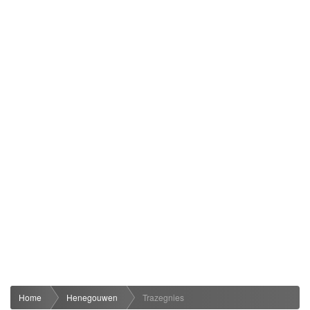
Home
Henegouwen
Trazegnies