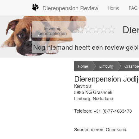
Dierenpension Review
Home
FAQ
Die
te
weinig
beoordelingen
Nog niemand heeft een review geplaa
Home
Limburg
Grashoe
Dierenpension Jodij
Kievit 38
5985 NG
Grashoek
Limburg
,
Nederland
Telefoon:
+31 (0)77-4663478
Soorten dieren: Onbekend