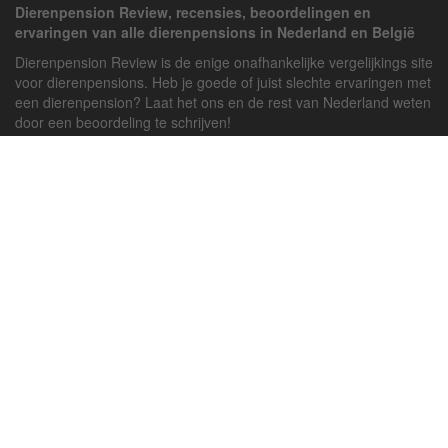
Dierenpension Review, recensies, beoordelingen en
ervaringen van alle dierenpensions in Nederland en België
Dierenpension Review is de enige onafhankelijke vergelijkings site
voor dierenpensions. Heb je goede of juist slechte ervaringen met
een dierenpension? Laat het ons en de rest van Nederland weten
door een beoordeling te schrijven!
Powered by
deJong-IT
Inloggen
Registreren
Veel gestelde vragen
API handleiding
Pension toevoegen
Contact