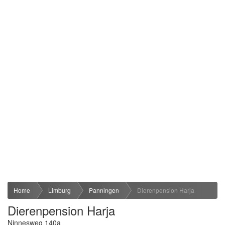
Home
Limburg
Panningen
Dierenpension Harja
Dierenpension Harja
Ninnesweg 140a