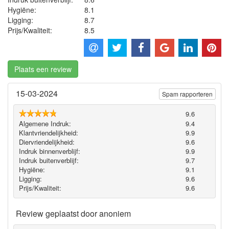
Hygiëne‎:
8.1
Ligging:
8.7
Prijs/Kwaliteit:
8.5
Plaats een review
15-03-2024
Spam rapporteren
9.6
Algemene Indruk:
9.4
Klantvriendelijkheid:
9.9
Diervriendelijkheid:
9.6
Indruk binnenverblijf:
9.9
Indruk buitenverblijf:
9.7
Hygiëne‎:
9.1
Ligging:
9.6
Prijs/Kwaliteit:
9.6
Review geplaatst door
anoniem