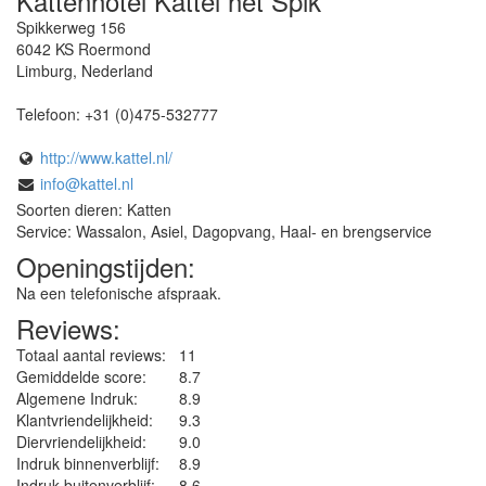
Kattenhotel Kattel het Spik
Spikkerweg 156
6042 KS
Roermond
Limburg
,
Nederland
Telefoon:
+31 (0)475-532777
http://www.kattel.nl/
info@kattel.nl
Soorten dieren: Katten
Service: Wassalon, Asiel, Dagopvang, Haal- en brengservice
Openingstijden:
Na een telefonische afspraak.
Reviews:
Totaal aantal reviews:
11
Gemiddelde score:
8.7
Algemene Indruk:
8.9
Klantvriendelijkheid:
9.3
Diervriendelijkheid:
9.0
Indruk binnenverblijf:
8.9
Indruk buitenverblijf:
8.6