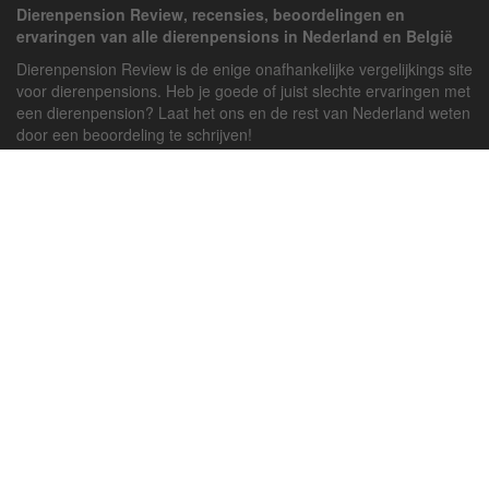
Dierenpension Review, recensies, beoordelingen en
ervaringen van alle dierenpensions in Nederland en België
Dierenpension Review is de enige onafhankelijke vergelijkings site
voor dierenpensions. Heb je goede of juist slechte ervaringen met
een dierenpension? Laat het ons en de rest van Nederland weten
door een beoordeling te schrijven!
Powered by
deJong-IT
Inloggen
Registreren
Veel gestelde vragen
API handleiding
Pension toevoegen
Contact