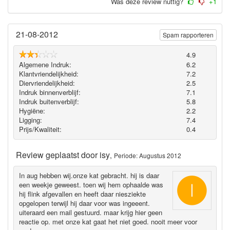
Was deze review nuttig?
+1
21-08-2012
Spam rapporteren
4.9
Algemene Indruk:
6.2
Klantvriendelijkheid:
7.2
Diervriendelijkheid:
2.5
Indruk binnenverblijf:
7.1
Indruk buitenverblijf:
5.8
Hygiëne‎:
2.2
Ligging:
7.4
Prijs/Kwaliteit:
0.4
Review geplaatst door
isy
,
Periode: Augustus 2012
In aug hebben wij.onze kat gebracht. hij is daar
een weekje geweest. toen wij hem ophaalde was
hij flink afgevallen en heeft daar niesziekte
opgelopen terwijl hij daar voor was ingeeent.
uiteraard een mail gestuurd. maar krijg hier geen
reactie op. met onze kat gaat het niet goed. nooit meer voor