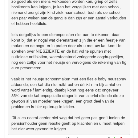
zo goed als een mens verkouden worden kan, griep of zelfs
hooikoorts kan krijgen, je kan het vergelijken met een school,
niemand brengt zijn kind ziek naar school, toch als de school
een paar weken aan de gang is dan zijn er een aantal verkouden
of hebben hoofdluis.
iets dergelijks is een dierenpension niet aan te rekenen, daar
komt bij dat er nogal wat dierenartsen zijn die er een feestje van
maken en de angst er in praten door als u met uw kat komt te
spreken over NIESZIEKTE en de kat vol te spuiten met
nutteloze antibiotica, weerstoestand verlagende oogdruppeltjes,
nog een zalfje voor het neusje en vervolgens de rekening van tig
euro presenteren.
vaak is het neusje schoonmaken met een flesje baby neusspray
afdoende, een kat die niet ruikt eet en drinkt n.m bijna niet en
word vanzelf lamlendig, daarbij komt nog eens dat ongeveer
85% van de kattenpopulatie drager is van allerlei ellende die ze
gewoon al van moeder mee krijgen, een groot deel van de
problemen is hier op terug te leiden.
Dit alles neemt echter niet weg dat het geen pas geeft indien de
pensionhouder geen reactie geeft op klachten en u moet helpen
het dier weer gezond te krijgen