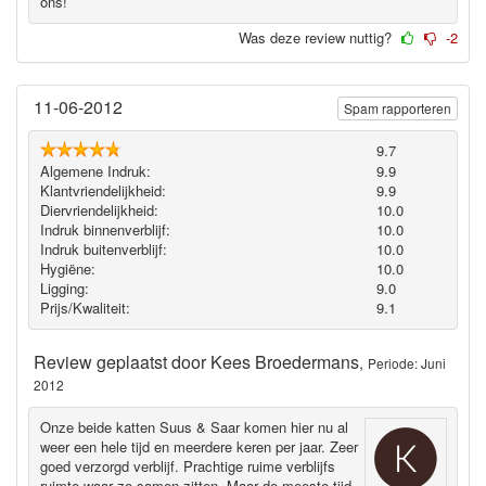
ons!
Was deze review nuttig?
-2
11-06-2012
Spam rapporteren
9.7
Algemene Indruk:
9.9
Klantvriendelijkheid:
9.9
Diervriendelijkheid:
10.0
Indruk binnenverblijf:
10.0
Indruk buitenverblijf:
10.0
Hygiëne‎:
10.0
Ligging:
9.0
Prijs/Kwaliteit:
9.1
Review geplaatst door
Kees Broedermans
,
Periode: Juni
2012
Onze beide katten Suus & Saar komen hier nu al
weer een hele tijd en meerdere keren per jaar. Zeer
goed verzorgd verblijf. Prachtige ruime verblijfs
ruimte waar ze samen zitten. Maar de meeste tijd