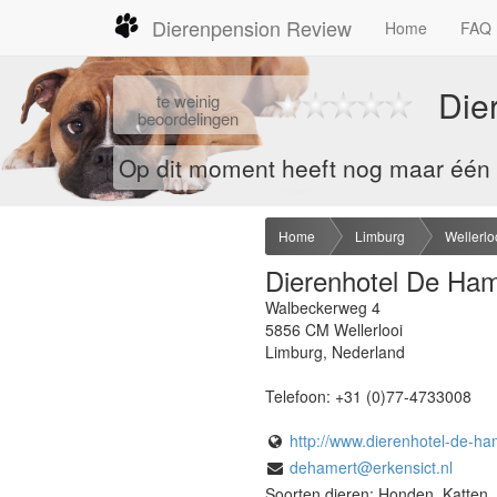
Dierenpension Review
Home
FAQ
Die
te
weinig
beoordelingen
Op dit moment heeft nog maar één b
Home
Limburg
Wellerlo
Dierenhotel De Ham
Walbeckerweg 4
5856 CM
Wellerlooi
Limburg
,
Nederland
Telefoon:
+31 (0)77-4733008
http://www.dierenhotel-de-ham
dehamert@erkensict.nl
Soorten dieren: Honden, Katten,