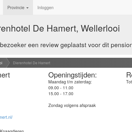
Provincie
Inloggen
renhotel De Hamert, Wellerlooi
ezoeker een review geplaatst voor dit pension
oi
Dierenhotel De Hamert
ert
Openingstijden:
R
Maandag t/m zaterdag:
Tot
09.00 - 11.00
15.00 - 17.00
Zondag volgens afspraak
ert.nl/
 Knaagdieren,