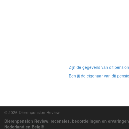
Zijn de gegevens van dit pension
Ben jij de eigenaar van dit pensi
© 2026 Dierenpension Review
Dierenpension Review, recensies, beoordelingen en ervaringen
Nederland en België