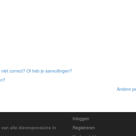
 niet correct? Of heb je aanvullingen?
on?
Andere pe
Inloggen
 van alle dierenpensions in
Registreren