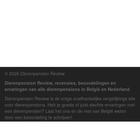
© 2026 Dierenpension Review
Dierenpension Review, recensies, beoordelingen en
ervaringen van alle dierenpensions in België en Nederland
Dierenpension Review is de enige onafhankelijke vergelijkings site
voor dierenpensions. Heb je goede of juist slechte ervaringen met
een dierenpension? Laat het ons en de rest van België weten
door een beoordeling te schrijven!
Powered by
deJong-IT