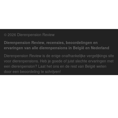
© 2026 Dierenpension Review
Dierenpension Review, recensies, beoordelingen en
ervaringen van alle dierenpensions in België en Nederland
Dierenpension Review is de enige onafhankelijke vergelijkings site
voor dierenpensions. Heb je goede of juist slechte ervaringen met
een dierenpension? Laat het ons en de rest van België weten
door een beoordeling te schrijven!
Powered by
deJong-IT
Inloggen
Registreren