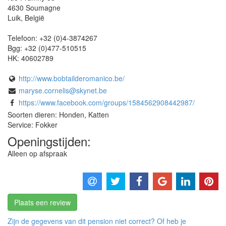
4630
Soumagne
Luik
,
België
Telefoon:
+32 (0)4-3874267
Bgg:
+32 (0)477-510515
HK:
40602789
http://www.bobtailderomanico.be/
maryse.cornelis@skynet.be
https://www.facebook.com/groups/1584562908442987/
Soorten dieren: Honden, Katten
Service: Fokker
Openingstijden:
Alleen op afspraak
Plaats een review
Zijn de gegevens van dit pension niet correct? Of heb je