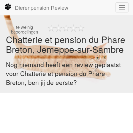
Dierenpension Review
Toggl
navig
te
weinig
beoordelingen
Chatterie et pension du Phare
Breton, Jemeppe-sur-Sambre
Nog niemand heeft een review geplaatst
voor Chatterie et pension du Phare
Breton, ben jij de eerste?