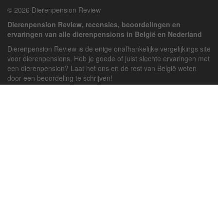
© 2026 Dierenpension Review
Dierenpension Review, recensies, beoordelingen en
ervaringen van alle dierenpensions in België en Nederland
Dierenpension Review is de enige onafhankelijke vergelijkings site
voor dierenpensions. Heb je goede of juist slechte ervaringen met
een dierenpension? Laat het ons en de rest van België weten
door een beoordeling te schrijven!
Powered by
deJong-IT
Inloggen
Registreren
Veel gestelde vragen
API handleiding
Pension toevoegen