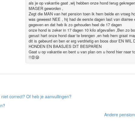
als je op vakantie gaat ,wij hebben onze hond terug gekrege
MAGER geworden ,
Zegt die MAN van het pension toen ik hem belde en vroeg hoe
was geweest NEE , hij had de eerste dagen last van diarree 
gegeven en dat heb ik zo gehouden heel de 17 dagen
onze hond is zeker in 17 dagen 10 kilo afgevallen ,Ben zo b
gerust hart onze hond daar te brengen ,en heb hem graat mag
dit is gebeurd en ben er erg verdrietig en boos door E
HONDEN EN BAASJES DIT BESPAREN
Gaat u op vakantie en bent u van plan om u hond hier naar 
!!😡😪
 niet correct? Of heb je aanvullingen?
on?
Andere pensions