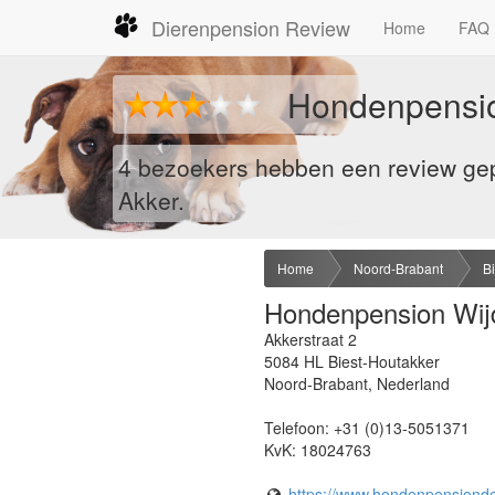
Dierenpension Review
Home
FAQ
Hondenpensio
4 bezoekers hebben een review ge
Akker.
Home
Noord-Brabant
B
Hondenpension Wij
Akkerstraat 2
5084 HL
Biest-Houtakker
Noord-Brabant
,
Nederland
Telefoon:
+31 (0)13-5051371
KvK:
18024763
https://www.hondenpensionde