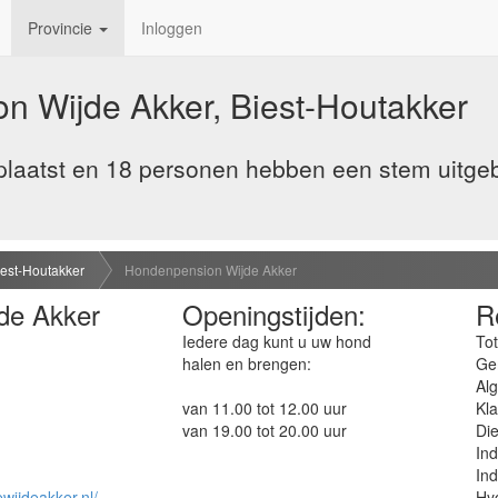
Provincie
Inloggen
n Wijde Akker, Biest-Houtakker
plaatst en 18 personen hebben een stem uitge
iest-Houtakker
Hondenpension Wijde Akker
de Akker
Openingstijden:
R
Iedere dag kunt u uw hond
Tot
halen en brengen:
Ge
Al
van 11.00 tot 12.00 uur
Kla
van 19.00 tot 20.00 uur
Die
Ind
Ind
wijdeakker.nl/
Hyg