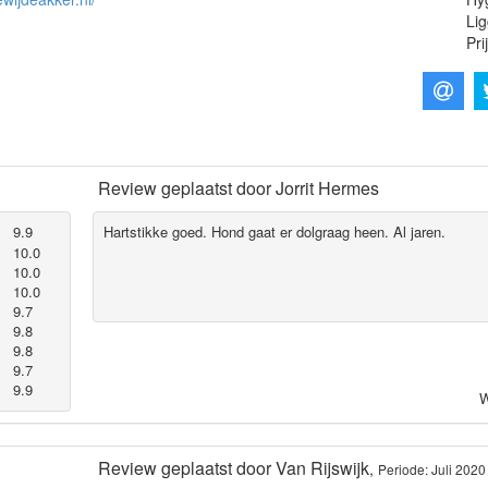
Lig
Pri
Review geplaatst door
Jorrit Hermes
9.9
Hartstikke goed. Hond gaat er dolgraag heen. Al jaren.
10.0
10.0
10.0
9.7
9.8
9.8
9.7
9.9
W
Review geplaatst door
Van Rijswijk
,
Periode: Juli 2020