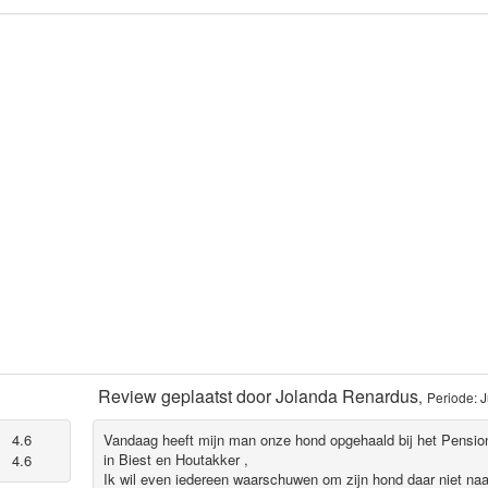
Review geplaatst door
Jolanda Renardus
,
Periode: 
4.6
Vandaag heeft mijn man onze hond opgehaald bij het Pensio
in Biest en Houtakker ,
4.6
Ik wil even iedereen waarschuwen om zijn hond daar niet naa