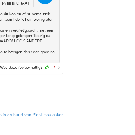
n en hij is GRAAT
 dit kon en of hij soms ziek
en toen heb ik hem weinig eten
oos en verdrietig,dacht met een
er terug gekregen Treurig dat
N WIL DAAROM OOK ANDERE
toe te brengen denk dan goed na
Was deze review nuttig?
0
 in de buurt van Biest-Houtakker