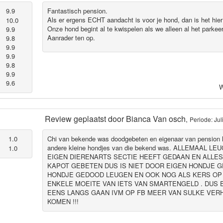
9.9
Fantastisch pension.
Als er ergens ECHT aandacht is voor je hond, dan is het hier
10.0
Onze hond begint al te kwispelen als we alleen al het parkeert
9.9
Aanrader ten op.
9.8
9.9
9.9
9.8
9.9
9.6
W
Review geplaatst door
Bianca Van osch
,
Periode: Jul
1.0
Chi van bekende was doodgebeten en eigenaar van pension l
andere kleine hondjes van die bekend was. ALLEMAAL L
1.0
EIGEN DIERENARTS SECTIE HEEFT GEDAAN EN ALLES
KAPOT GEBETEN DUS IS NIET DOOR EIGEN HONDJE 
HONDJE GEDOOD LEUGEN EN OOK NOG ALS KERS OP
ENKELE MOEITE VAN IETS VAN SMARTENGELD . DUS 
EENS LANGS GAAN IVM OP FB MEER VAN SULKE VERH
KOMEN !!!