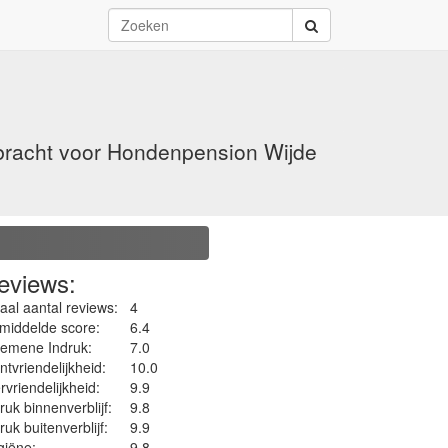
bracht voor Hondenpension Wijde
eviews:
aal aantal reviews:
4
middelde score:
6.4
gemene Indruk:
7.0
ntvriendelijkheid:
10.0
rvriendelijkheid:
9.9
ruk binnenverblijf:
9.8
ruk buitenverblijf:
9.9
iëne‎:
9.8