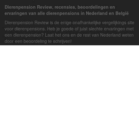
Dierenpension Review, recensies, beoordelingen en
ervaringen van alle dierenpensions in Nederland en België
Dierenpension Review is de enige onafhankelijke vergelijkings site
voor dierenpensions. Heb je goede of juist slechte ervaringen met
een dierenpension? Laat het ons en de rest van Nederland weten
door een beoordeling te schrijven!
Powered by
deJong-IT
Inloggen
Registreren
Veel gestelde vragen
API handleiding
Pension toevoegen
Contact