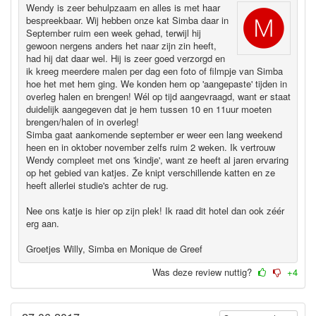
Wendy is zeer behulpzaam en alles is met haar
bespreekbaar. Wij hebben onze kat Simba daar in
September ruim een week gehad, terwijl hij
gewoon nergens anders het naar zijn zin heeft,
had hij dat daar wel. Hij is zeer goed verzorgd en
ik kreeg meerdere malen per dag een foto of filmpje van Simba
hoe het met hem ging. We konden hem op 'aangepaste' tijden in
overleg halen en brengen! Wél op tijd aangevraagd, want er staat
duidelijk aangegeven dat je hem tussen 10 en 11uur moeten
brengen/halen of in overleg!
Simba gaat aankomende september er weer een lang weekend
heen en in oktober november zelfs ruim 2 weken. Ik vertrouw
Wendy compleet met ons 'kindje', want ze heeft al jaren ervaring
op het gebied van katjes. Ze knipt verschillende katten en ze
heeft allerlei studie's achter de rug.
Nee ons katje is hier op zijn plek! Ik raad dit hotel dan ook zéér
erg aan.
Groetjes Willy, Simba en Monique de Greef
Was deze review nuttig?
+4