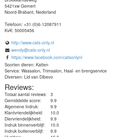
5421xw
Gemert
Noord-Brabant
,
Nederland
Telefoon:
+31 (0)6-12087911
KvK:
50005456
http://www.cats-only.nl
wendy@cats-only.nl
https://www.facebook.com/catsonlynl
Soorten dieren: Katten
Service: Wassalon, Trimsalon, Haal- en brengservice
Diversen: Lid van Dibevo
Reviews:
Totaal aantal reviews:
3
Gemiddelde score:
9.9
Algemene Indruk:
9.9
Klantvriendelijkheid:
10.0
Diervriendelijkheid:
9.9
Indruk binnenverblijf:
10.0
Indruk buitenverblijf:
9.9
Hygiëne‎:
10.0