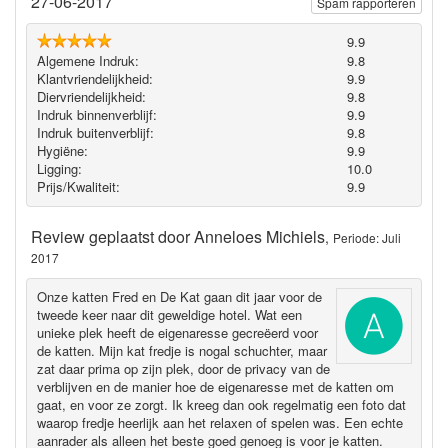
27-06-2017
Spam rapporteren
9.9
Algemene Indruk:
9.8
Klantvriendelijkheid:
9.9
Diervriendelijkheid:
9.8
Indruk binnenverblijf:
9.9
Indruk buitenverblijf:
9.8
Hygiëne‎:
9.9
Ligging:
10.0
Prijs/Kwaliteit:
9.9
Review geplaatst door
Anneloes Michiels
,
Periode: Juli
2017
Onze katten Fred en De Kat gaan dit jaar voor de
tweede keer naar dit geweldige hotel. Wat een
unieke plek heeft de eigenaresse gecreëerd voor
de katten. Mijn kat fredje is nogal schuchter, maar
zat daar prima op zijn plek, door de privacy van de
verblijven en de manier hoe de eigenaresse met de katten om
gaat, en voor ze zorgt. Ik kreeg dan ook regelmatig een foto dat
waarop fredje heerlijk aan het relaxen of spelen was. Een echte
aanrader als alleen het beste goed genoeg is voor je katten.