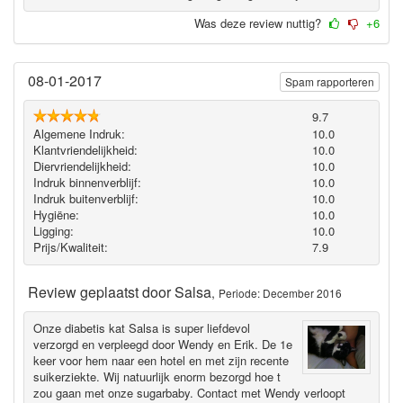
Was deze review nuttig?
+6
08-01-2017
Spam rapporteren
9.7
Algemene Indruk:
10.0
Klantvriendelijkheid:
10.0
Diervriendelijkheid:
10.0
Indruk binnenverblijf:
10.0
Indruk buitenverblijf:
10.0
Hygiëne‎:
10.0
Ligging:
10.0
Prijs/Kwaliteit:
7.9
Review geplaatst door
Salsa
,
Periode: December 2016
Onze diabetis kat Salsa is super liefdevol
verzorgd en verpleegd door Wendy en Erik. De 1e
keer voor hem naar een hotel en met zijn recente
suikerziekte. Wij natuurlijk enorm bezorgd hoe t
zou gaan met onze sugarbaby. Contact met Wendy verloopt