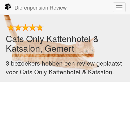
Dierenpension Review
Toggl
navig
Cats Only Kattenhotel &
Katsalon, Gemert
3 bezoekers hebben een review geplaatst
voor Cats Only Kattenhotel & Katsalon.