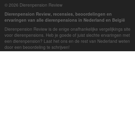
© 2026 Dierenpension Review
Dierenpension Review, recensies, beoordelingen en
ervaringen van alle dierenpensions in Nederland en België
Dierenpension Review is de enige onafhankelijke vergelijkings site
voor dierenpensions. Heb je goede of juist slechte ervaringen met
een dierenpension? Laat het ons en de rest van Nederland weten
door een beoordeling te schrijven!
Powered by
deJong-IT
Inloggen
Registreren
Veel gestelde vragen
API handleiding
Pension toevoegen