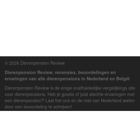
© 2026 Dierenpension Review
Dierenpension Review, recensies, beoordelingen en
ervaringen van alle dierenpensions in Nederland en België
Dierenpension Review is de enige onafhankelijke vergelijkings site
voor dierenpensions. Heb je goede of juist slechte ervaringen met
een dierenpension? Laat het ons en de rest van Nederland weten
door een beoordeling te schrijven!
Powered by
deJong-IT