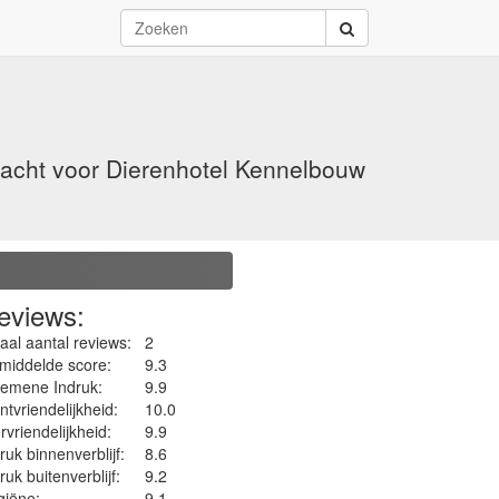
racht voor Dierenhotel Kennelbouw
eviews:
aal aantal reviews:
2
middelde score:
9.3
gemene Indruk:
9.9
ntvriendelijkheid:
10.0
rvriendelijkheid:
9.9
ruk binnenverblijf:
8.6
ruk buitenverblijf:
9.2
iëne‎:
9.1