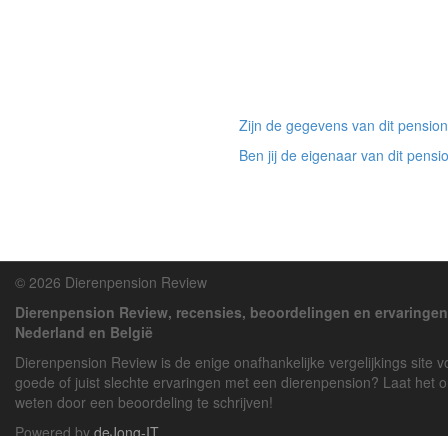
Zijn de gegevens van dit pension
Ben jij de eigenaar van dit pensi
© 2026 Dierenpension Review
Dierenpension Review, recensies, beoordelingen en ervaringen
Nederland en België
Dierenpension Review is de enige onafhankelijke vergelijkings site 
goede of juist slechte ervaringen met een dierenpension? Laat het 
weten door een beoordeling te schrijven!
Powered by
deJong-IT