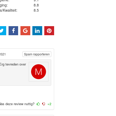
ging:
8.8
js/Kwaliteit:
8.5
2021
Spam rapporteren
Erg tevreden over
as deze review nuttig?
+2