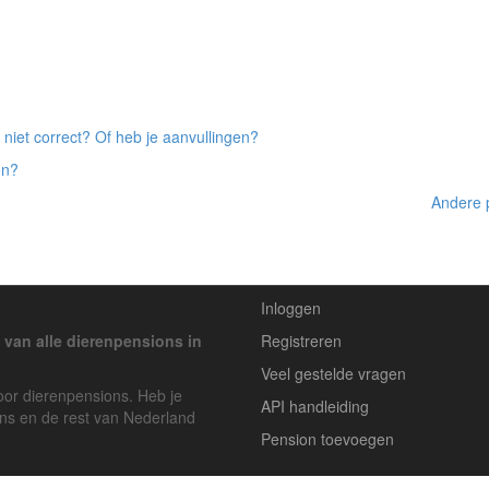
 niet correct? Of heb je aanvullingen?
on?
Andere p
Inloggen
 van alle dierenpensions in
Registreren
Veel gestelde vragen
voor dierenpensions. Heb je
API handleiding
ons en de rest van Nederland
Pension toevoegen