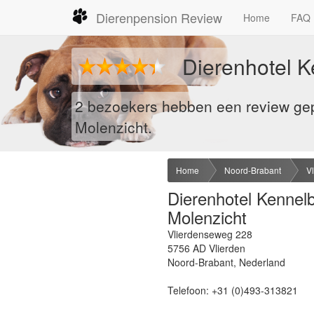
Dierenpension Review
Home
FAQ
Dierenhotel K
2 bezoekers hebben een review gep
Molenzicht.
Home
Noord-Brabant
V
Dierenhotel Kennel
Molenzicht
Vlierdenseweg 228
5756 AD
Vlierden
Noord-Brabant
,
Nederland
Telefoon:
+31 (0)493-313821