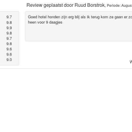
Review geplaatst door
Ruud Borstrok
,
Periode: Augus
9.7
Goed hotel honden zijn erg blij als ik terug kom ze gaan er
heen voor 9 daagjes
9.8
9.9
9.8
9.7
9.8
9.6
9.6
9.0
W