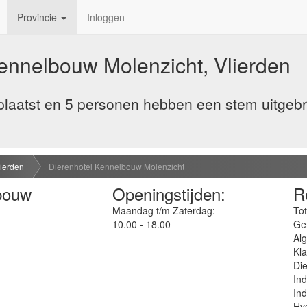
Provincie
Inloggen
ennelbouw Molenzicht, Vlierden
laatst en 5 personen hebben een stem uitgeb
lierden
Dierenhotel Kennelbouw Molenzicht
bouw
Openingstijden:
R
Maandag t/m Zaterdag:
Tot
10.00 - 18.00
Ge
Al
Kla
Die
Ind
Ind
Hyg