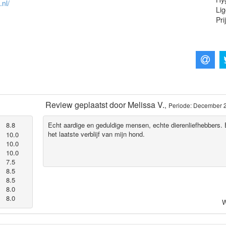
.nl/
Lig
Pri
Review geplaatst door
Melissa V.
,
Periode: December 
8.8
Echt aardige en geduldige mensen, echte dierenliefhebbers. 
het laatste verblijf van mijn hond.
10.0
10.0
10.0
7.5
8.5
8.5
8.0
8.0
W