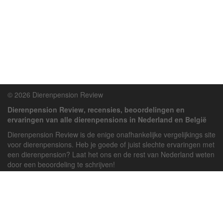
© 2026 Dierenpension Review
Dierenpension Review, recensies, beoordelingen en
ervaringen van alle dierenpensions in Nederland en België
Dierenpension Review is de enige onafhankelijke vergelijkings site
voor dierenpensions. Heb je goede of juist slechte ervaringen met
een dierenpension? Laat het ons en de rest van Nederland weten
door een beoordeling te schrijven!
Powered by
deJong-IT