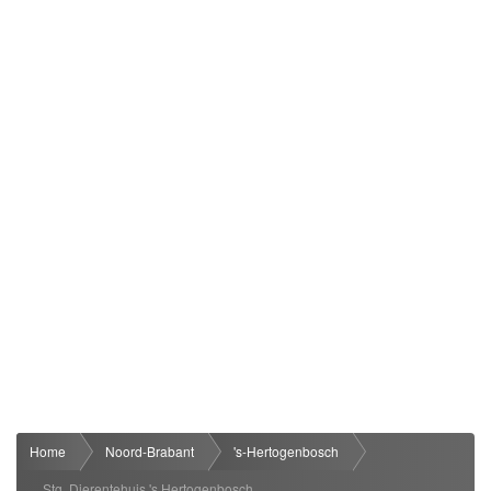
Home
Noord-Brabant
's-Hertogenbosch
Stg. Dierentehuis 's Hertogenbosch