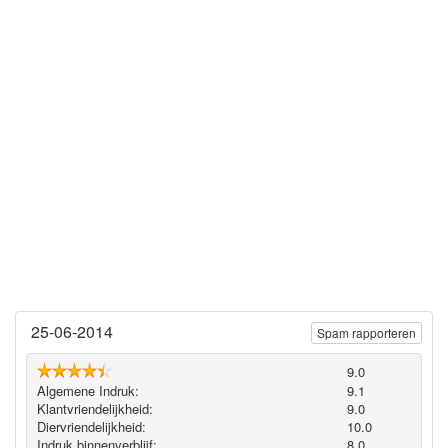
25-06-2014
Spam rapporteren
9.0
Algemene Indruk:
9.1
Klantvriendelijkheid:
9.0
Diervriendelijkheid:
10.0
Indruk binnenverblijf:
8.0