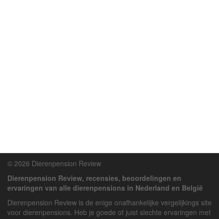
© 2026 Dierenpension Review
Dierenpension Review, recensies, beoordelingen en
ervaringen van alle dierenpensions in Nederland en België
Dierenpension Review is de enige onafhankelijke vergelijkings site
voor dierenpensions. Heb je goede of juist slechte ervaringen met