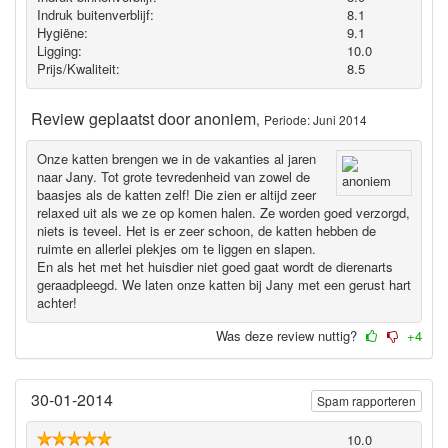
Indruk buitenverblijf:
8.1
Hygiëne‎:
9.1
Ligging:
10.0
Prijs/Kwaliteit:
8.5
Review geplaatst door
anoniem
,
Periode: Juni 2014
Onze katten brengen we in de vakanties al jaren
naar Jany. Tot grote tevredenheid van zowel de
baasjes als de katten zelf! Die zien er altijd zeer
relaxed uit als we ze op komen halen. Ze worden goed verzorgd,
niets is teveel. Het is er zeer schoon, de katten hebben de
ruimte en allerlei plekjes om te liggen en slapen.
En als het met het huisdier niet goed gaat wordt de dierenarts
geraadpleegd. We laten onze katten bij Jany met een gerust hart
achter!
Was deze review nuttig?
+4
30-01-2014
Spam rapporteren
10.0