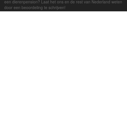
een dierenpension? Laat het ons en de rest van Nederland weten
door een beoordeling te schrijven!
Powered by
deJong-IT
Inloggen
Registreren
Veel gestelde vragen
API handleiding
Pension toevoegen
Contact
Twitter
Facebook
Algemene Voorwaarden