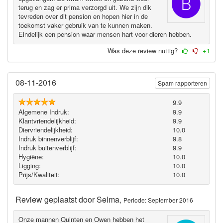
terug en zag er prima verzorgd uit. We zijn dik
tevreden over dit pension en hopen hier in de
toekomst vaker gebruik van te kunnen maken.
Eindelijk een pension waar mensen hart voor dieren hebben.
Was deze review nuttig?
+1
08-11-2016
Spam rapporteren
9.9
Algemene Indruk:
9.9
Klantvriendelijkheid:
9.9
Diervriendelijkheid:
10.0
Indruk binnenverblijf:
9.8
Indruk buitenverblijf:
9.9
Hygiëne‎:
10.0
Ligging:
10.0
Prijs/Kwaliteit:
10.0
Review geplaatst door
Selma
,
Periode: September 2016
Onze mannen Quinten en Owen hebben het