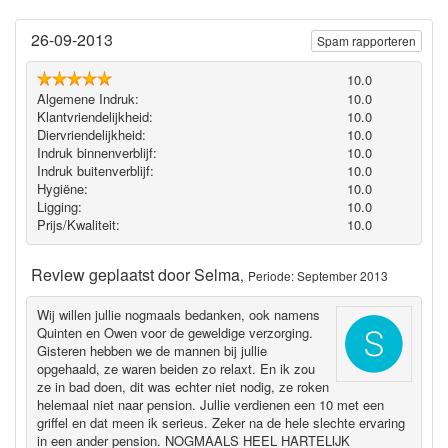
26-09-2013
Spam rapporteren
10.0
Algemene Indruk:
10.0
Klantvriendelijkheid:
10.0
Diervriendelijkheid:
10.0
Indruk binnenverblijf:
10.0
Indruk buitenverblijf:
10.0
Hygiëne‎:
10.0
Ligging:
10.0
Prijs/Kwaliteit:
10.0
Review geplaatst door
Selma
,
Periode: September 2013
Wij willen jullie nogmaals bedanken, ook namens
Quinten en Owen voor de geweldige verzorging.
Gisteren hebben we de mannen bij jullie
opgehaald, ze waren beiden zo relaxt. En ik zou
ze in bad doen, dit was echter niet nodig, ze roken
helemaal niet naar pension. Jullie verdienen een 10 met een
griffel en dat meen ik serieus. Zeker na de hele slechte ervaring
in een ander pension. NOGMAALS HEEL HARTELIJK