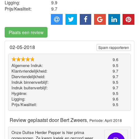
Ligging:
9.9
Prijs/Kwaliteit:
9.7
Plaats een review
02-05-2018
Spam rapporteren
9.6
Algemene Indruk:
9.5
Klantvriendelijkheid:
9.7
Diervriendelijkheid:
9.7
Indruk binnenverblijf:
9.5
Indruk buitenverblijf:
9.7
Hygiëne‎:
9.5
Ligging:
9.6
Prijs/Kwaliteit:
9.5
Review geplaatst door
Bert Zweers
,
Periode: April 2018
Onze Duitse Herder Pepper is hier prima
opgevangen. Ze kwam kwiek en gezond weer