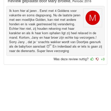
Review geplaatst door
Mary Broeke
,
Periode: 2016
Ik kom hier al jaren . Eerst met 4 Goldens voor
vakantie en soms dagopvang. Nu de laatste jaren
met een moeilijke Golden, kan niet met andere
honden en is vaak gestressed bij verandering.
Echter hier niet, zij houden rekening met haar
karakter en als ik haar kom ophalen ligt zij heel relaxed in de
mand. Kortom, Jany en haar broer zijn echte top verzorgers.!
Sorry Jany , dat je ' snachts wakker wordt van Doortjes gesnurk
als de babyfoon aanstaat 😴 En inderdaad als er iets is gaan zij
naar de dierenarts. Super lieve verzorging
Was deze review nuttig?
+3