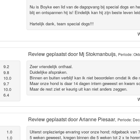
Nu is Boyke een lid van de dagopvang bij special dogs en he
blij en ontspannen hij is! Eindelijk kan hij zijn beste leven l
Hartelijk dank, team special dogs!!!
W
Review geplaatst door
Mj Stokmanbuijs
,
Periode: Okt
9.2
Zeer vriendelijk onthaal.
Duidelijke afspraken.
9.8
Binnen en buiten verblijf kan ik niet beoordelen omdat ik die 
10.0
Maar onze hond is daar 14 dagen intern geweest en kwam sc
9.7
Maar de rest ziet er keurig uit kan niet anders zeggen.
10.0
6.4
W
Review geplaatst door
Arianne Piesaar
,
Periode: De
1.0
Uiterst onplezierige ervaring voor onze hond; ridgeback van 
5 weken geweest, kregen binnen die 5 weken tot 2 x te horen
1.0