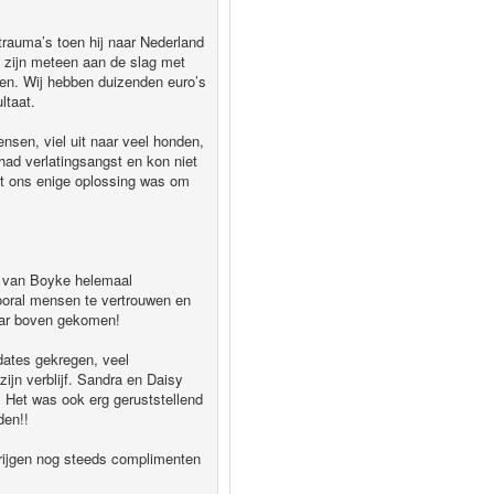
trauma’s toen hij naar Nederland
 zijn meteen aan de slag met
pen. Wij hebben duizenden euro’s
ltaat.
nsen, viel uit naar veel honden,
 had verlatingsangst en kon niet
dat ons enige oplossing was om
ag van Boyke helemaal
ooral mensen te vertrouwen en
naar boven gekomen!
dates gekregen, veel
ijn verblijf. Sandra en Daisy
! Het was ook erg geruststellend
den!!
krijgen nog steeds complimenten