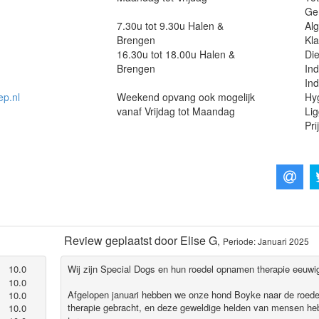
Ge
7.30u tot 9.30u Halen &
Al
Brengen
Kla
16.30u tot 18.00u Halen &
Die
Brengen
Ind
Ind
ep.nl
Weekend opvang ook mogelijk
Hyg
vanaf Vrijdag tot Maandag
Lig
Pri
Review geplaatst door
Elise G
,
Periode: Januari 2025
10.0
Wij zijn Special Dogs en hun roedel opnamen therapie eeuwi
10.0
Afgelopen januari hebben we onze hond Boyke naar de roed
10.0
therapie gebracht, en deze geweldige helden van mensen he
10.0