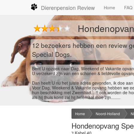
Dierenpension Review
Home
FAQ
Hondenopvang
12 bezoekers hebben een review g
Special Dogs.
Bent U opzoek naar Dag, Weekend of Vakantie opvang vo
U verzekerd zijn van een schonen & liefdevolle opv
Dan heeft U nu het juiste adres gevonden, ik doe aan
Voor Dag, Weekend & Vakantie opvang hebben we een h
hun beschikking met Zwembad....!! ook worden de hon
als hij thuis komt zal hij helemaal moe zijn........
Home
Noord-Holland
N
Hondenopvang Spec
't Kabel 40