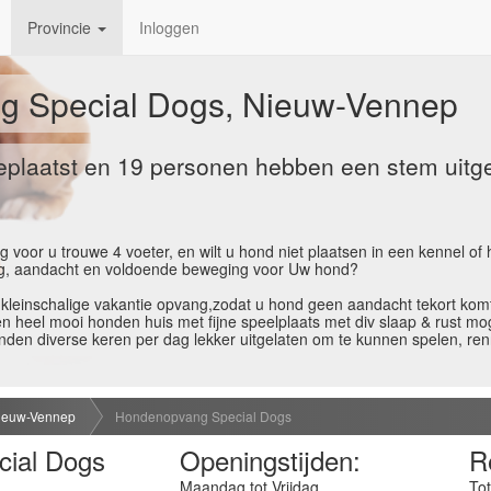
Provincie
Inloggen
 Special Dogs, Nieuw-Vennep
eplaatst en 19 personen hebben een stem uit
or u trouwe 4 voeter, en wilt u hond niet plaatsen in een kennel of ho
ang, aandacht en voldoende beweging voor Uw hond?
 kleinschalige vakantie opvang,zodat u hond geen aandacht tekort kom
eel mooi honden huis met fijne speelplaats met div slaap & rust moge
den diverse keren per dag lekker uitgelaten om te kunnen spelen, re
ieuw-Vennep
Hondenopvang Special Dogs
ial Dogs
Openingstijden:
R
Maandag tot Vrijdag
Tot