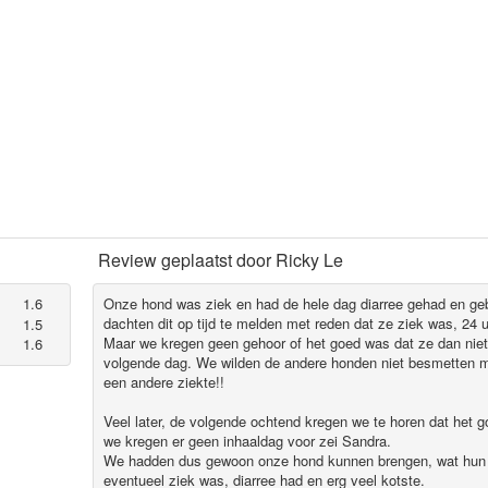
Review geplaatst door
Ricky Le
1.6
Onze hond was ziek en had de hele dag diarree gehad en ge
dachten dit op tijd te melden met reden dat ze ziek was, 24 
1.5
Maar we kregen geen gehoor of het goed was dat ze dan nie
1.6
volgende dag. We wilden de andere honden niet besmetten me
een andere ziekte!!
Veel later, de volgende ochtend kregen we te horen dat het 
we kregen er geen inhaaldag voor zei Sandra.
We hadden dus gewoon onze hond kunnen brengen, wat hun 
eventueel ziek was, diarree had en erg veel kotste.