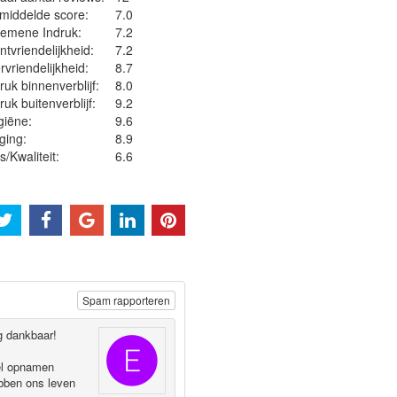
middelde score:
7.0
gemene Indruk:
7.2
ntvriendelijkheid:
7.2
rvriendelijkheid:
8.7
ruk binnenverblijf:
8.0
ruk buitenverblijf:
9.2
iëne‎:
9.6
ging:
8.9
js/Kwaliteit:
6.6
Spam rapporteren
g dankbaar!
el opnamen
bben ons leven