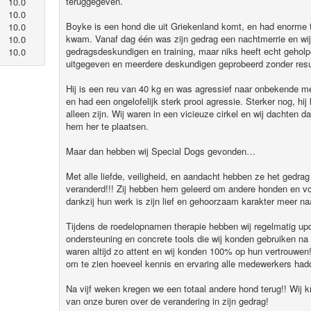
teruggegeven.
10.0
10.0
Boyke is een hond die uit Griekenland komt, en had enorme 
10.0
kwam. Vanaf dag één was zijn gedrag een nachtmerrie en wij
10.0
gedragsdeskundigen en training, maar niks heeft echt gehol
10.0
uitgegeven en meerdere deskundigen geprobeerd zonder resu
Hij is een reu van 40 kg en was agressief naar onbekende me
en had een ongelofelijk sterk prooi agressie. Sterker nog, hij
alleen zijn. Wij waren in een vicieuze cirkel en wij dachten 
hem her te plaatsen.
Maar dan hebben wij Special Dogs gevonden…
Met alle liefde, veiligheid, en aandacht hebben ze het gedr
veranderd!!! Zij hebben hem geleerd om andere honden en v
dankzij hun werk is zijn lief en gehoorzaam karakter meer 
Tijdens de roedelopnamen therapie hebben wij regelmatig up
ondersteuning en concrete tools die wij konden gebruiken na z
waren altijd zo attent en wij konden 100% op hun vertrouwen
om te zien hoeveel kennis en ervaring alle medewerkers had
Na vijf weken kregen we een totaal andere hond terug!! Wij 
van onze buren over de verandering in zijn gedrag!