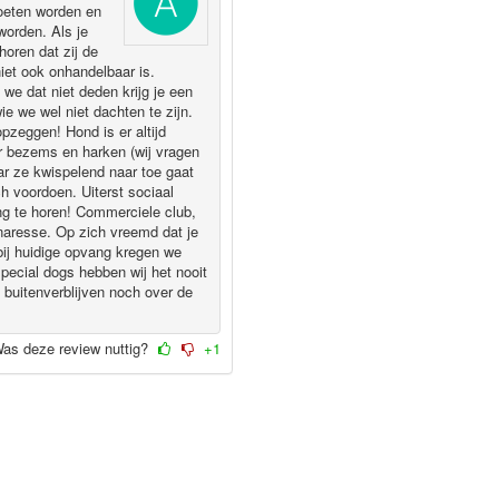
moeten worden en
worden. Als je
 horen dat zij de
 niet ook onhandelbaar is.
we dat niet deden krijg je een
ie we wel niet dachten te zijn.
opzeggen! Hond is er altijd
or bezems en harken (wij vragen
ar ze kwispelend naar toe gaat
 voordoen. Uiterst sociaal
ang te horen! Commerciele club,
enaresse. Op zich vreemd dat je
 bij huidige opvang kregen we
pecial dogs hebben wij het nooit
 buitenverblijven noch over de
as deze review nuttig?
+1