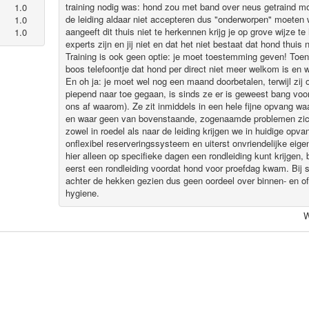
training nodig was: hond zou met band over neus getraind 
1.0
de leiding aldaar niet accepteren dus "onderworpen" moeten 
1.0
aangeeft dit thuis niet te herkennen krijg je op grove wijze te
1.0
experts zijn en jij niet en dat het niet bestaat dat hond thuis
Training is ook geen optie: je moet toestemming geven! Toen 
boos telefoontje dat hond per direct niet meer welkom is en w
En oh ja: je moet wel nog een maand doorbetalen, terwijl zij 
piepend naar toe gegaan, is sinds ze er is geweest bang vo
ons af waarom). Ze zit inmiddels in een hele fijne opvang wa
en waar geen van bovenstaande, zogenaamde problemen zich
zowel in roedel als naar de leiding krijgen we in huidige opv
onflexibel reserveringssysteem en uiterst onvriendelijke eig
hier alleen op specifieke dagen een rondleiding kunt krijgen,
eerst een rondleiding voordat hond voor proefdag kwam. Bij s
achter de hekken gezien dus geen oordeel over binnen- en of
hygiene.
W