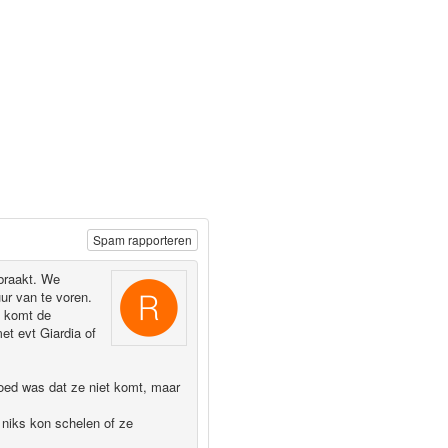
Spam rapporteren
braakt. We
uur van te voren.
t komt de
t evt Giardia of
goed was dat ze niet komt, maar
niks kon schelen of ze