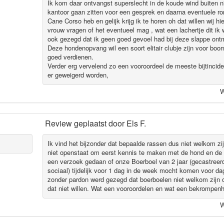
Ik kom daar ontvangst superslecht in de koude wind buiten ni
kantoor gaan zitten voor een gesprek en daarna eventuele ron
Cane Corso heb en gelijk krijg ik te horen oh dat willen wij h
vrouw vragen of het eventueel mag , wat een lachertje dit ik 
ook gezegd dat ik geen goed gevoel had bij deze slappe ont
Deze hondenopvang wil een soort elitair clubje zijn voor boo
goed verdienen.
Verder erg vervelend zo een vooroordeel de meeste bijtincide
er geweigerd worden,
W
Review geplaatst door
Els F.
Ik vind het bijzonder dat bepaalde rassen dus niet welkom z
niet openstaat om eerst kennis te maken met de hond en de 
een verzoek gedaan of onze Boerboel van 2 jaar (gecastreerd
sociaal) tijdelijk voor 1 dag in de week mocht komen voor 
zonder pardon werd gezegd dat boerboelen niet welkom zijn 
dat niet willen. Wat een vooroordelen en wat een bekrompenhe
W