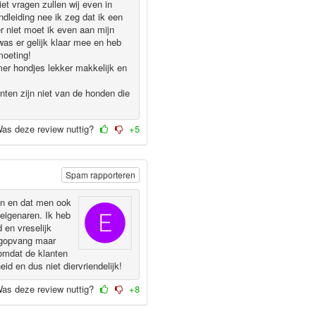
et vragen zullen wij even in
dleiding nee ik zeg dat ik een
ier niet moet ik even aan mijn
was er gelijk klaar mee en heb
moeting!
mer hondjes lekker makkelijk en
nten zijn niet van de honden die
as deze review nuttig?
+5
Spam rapporteren
ijn en dat men ook
eigenaren. Ik heb
 en vreselijk
dagopvang maar
omdat de klanten
id en dus niet diervriendelijk!
as deze review nuttig?
+8