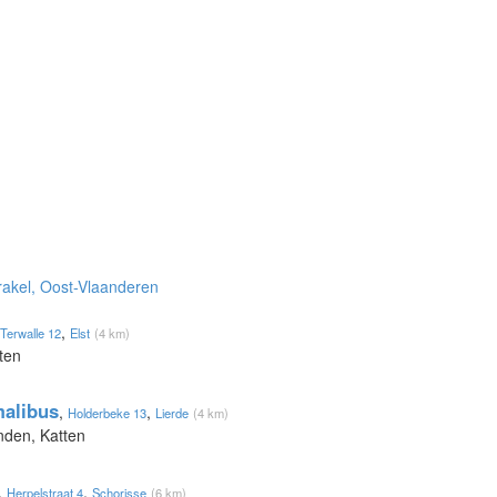
rakel, Oost-Vlaanderen
,
Terwalle 12
Elst
(4 km)
ten
alibus
,
,
Holderbeke 13
Lierde
(4 km)
nden, Katten
,
,
Herpelstraat 4
Schorisse
(6 km)