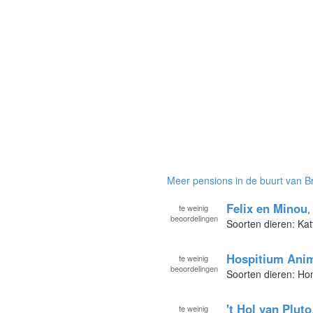
Meer pensions in de buurt van B
Felix en Minou
te
weinig
,
beoordelingen
Soorten dieren: Kat
Hospitium Anim
te
weinig
beoordelingen
Soorten dieren: Ho
't Hol van Pluto
te
weinig