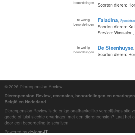
beoordelingen
Soorten dieren: H
Faladina
te
weinig
,
Speelstra
beoordelingen
Soorten dieren: Kat
Service: Wassalon,
De Steenhuyse
te
weinig
beoordelingen
Soorten dieren: H
© 2026 Dierenpension Review
Dierenpension Review, recensies, beoordelingen en ervaringen
België en Nederland
Dierenpension Review is de enige onafhankelijke vergelijkings site 
goede of juist slechte ervaringen met een dierenpension? Laat het 
door een beoordeling te schrijven!
Powered by
deJong-IT