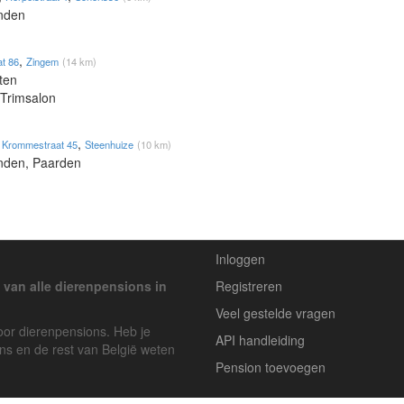
onden
,
at 86
Zingem
(14 km)
ten
 Trimsalon
,
,
Krommestraat 45
Steenhuize
(10 km)
onden, Paarden
Inloggen
 van alle dierenpensions in
Registreren
Veel gestelde vragen
voor dierenpensions. Heb je
API handleiding
ons en de rest van België weten
Pension toevoegen