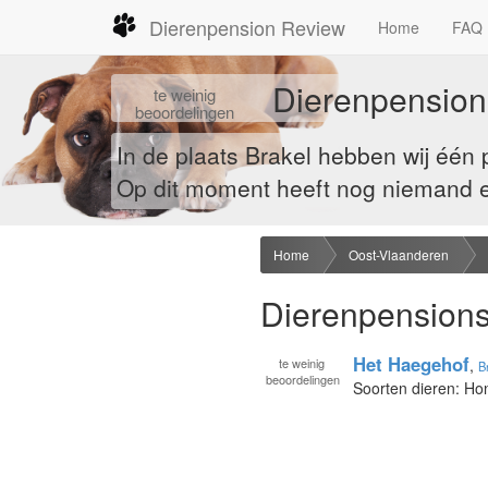
Dierenpension Review
Home
FAQ
Dierenpension
te
weinig
beoordelingen
In de plaats Brakel hebben wij één
Op dit moment heeft nog niemand ee
Home
Oost-Vlaanderen
Dierenpensions 
Het Haegehof
te
weinig
,
B
beoordelingen
Soorten dieren: Ho