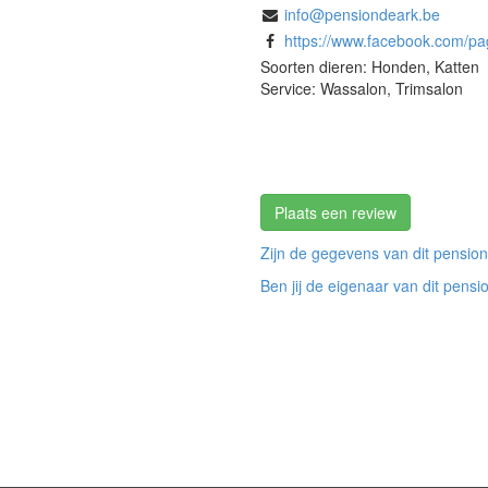
info@pensiondeark.be
https://www.facebook.com/pages/Lochristi-Belgium/DE-ARK-P
Soorten dieren: Honden, Katten
Service: Wassalon, Trimsalon
Plaats een review
Zijn de gegevens van dit pension
Ben jij de eigenaar van dit pensi