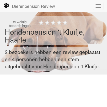
Dierenpension Review
Toggl
navig
te
weinig
beoordelingen
Hondenpension 't Kluifje,
Haarle
2 bezoekers hebben een review geplaatst
en 4 personen hebben een stem
uitgebracht voor Hondenpension 't Kluifje.