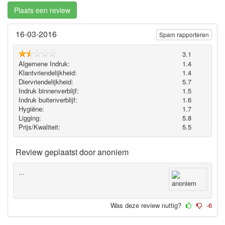
Plaats een review
16-03-2016
Spam rapporteren
3.1
Algemene Indruk:
1.4
Klantvriendelijkheid:
1.4
Diervriendelijkheid:
5.7
Indruk binnenverblijf:
1.5
Indruk buitenverblijf:
1.6
Hygiëne‎:
1.7
Ligging:
5.8
Prijs/Kwaliteit:
5.5
Review geplaatst door
anoniem
...
Was deze review nuttig?
-6