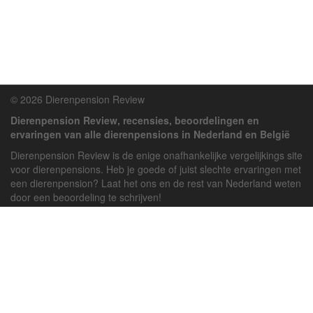
© 2026 Dierenpension Review
Dierenpension Review, recensies, beoordelingen en
ervaringen van alle dierenpensions in Nederland en België
Dierenpension Review is de enige onafhankelijke vergelijkings site
voor dierenpensions. Heb je goede of juist slechte ervaringen met
een dierenpension? Laat het ons en de rest van Nederland weten
door een beoordeling te schrijven!
Powered by
deJong-IT
Inloggen
Registreren