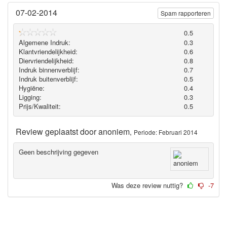
07-02-2014
Spam rapporteren
0.5
Algemene Indruk:
0.3
Klantvriendelijkheid:
0.6
Diervriendelijkheid:
0.8
Indruk binnenverblijf:
0.7
Indruk buitenverblijf:
0.5
Hygiëne‎:
0.4
Ligging:
0.3
Prijs/Kwaliteit:
0.5
Review geplaatst door
anoniem
,
Periode: Februari 2014
Geen beschrijving gegeven
Was deze review nuttig?
-7