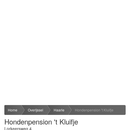
Home
Overijssel
Haarle
Hondenpension 't Kluifje
Hondenpension 't Kluifje
Lorkeersweg 4