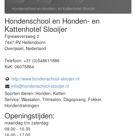
Hondenschool en Honden- en Kattenhotel Slooijer
Hondenschool en Honden- en
Kattenhotel Slooijer
Fijneweversweg 2
7447 RV
Hellendoorn
Overijssel
,
Nederland
Telefoon:
+31 (0)548611886
KvK:
06075864
http://www.hondenschool-slooijer.nl/
info@hondenschool-slooijer.nl
Soorten dieren: Honden, Katten
Service: Wassalon, Trimsalon, Dagopvang, Fokker,
Hondentrainingen
Openingstijden:
maandag t/m zaterdag:
09.00 - 10.30
16.00 - 17.00