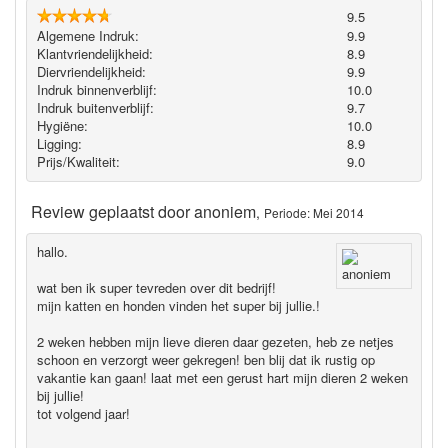
9.5
Algemene Indruk:
9.9
Klantvriendelijkheid:
8.9
Diervriendelijkheid:
9.9
Indruk binnenverblijf:
10.0
Indruk buitenverblijf:
9.7
Hygiëne‎:
10.0
Ligging:
8.9
Prijs/Kwaliteit:
9.0
Review geplaatst door
anoniem
,
Periode: Mei 2014
hallo.
wat ben ik super tevreden over dit bedrijf!
mijn katten en honden vinden het super bij jullie.!
2 weken hebben mijn lieve dieren daar gezeten, heb ze netjes
schoon en verzorgt weer gekregen! ben blij dat ik rustig op
vakantie kan gaan! laat met een gerust hart mijn dieren 2 weken
bij jullie!
tot volgend jaar!