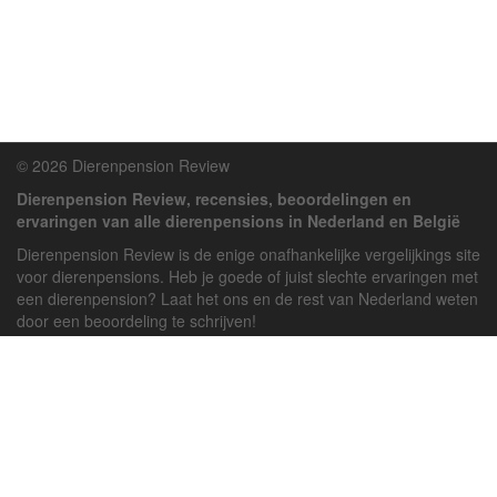
© 2026 Dierenpension Review
Dierenpension Review, recensies, beoordelingen en
ervaringen van alle dierenpensions in Nederland en België
Dierenpension Review is de enige onafhankelijke vergelijkings site
voor dierenpensions. Heb je goede of juist slechte ervaringen met
een dierenpension? Laat het ons en de rest van Nederland weten
door een beoordeling te schrijven!
Powered by
deJong-IT
Inloggen
Registreren