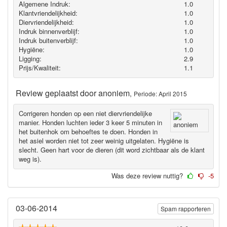
Algemene Indruk:
1.0
Klantvriendelijkheid:
1.0
Diervriendelijkheid:
1.0
Indruk binnenverblijf:
1.0
Indruk buitenverblijf:
1.0
Hygiëne‎:
1.0
Ligging:
2.9
Prijs/Kwaliteit:
1.1
Review geplaatst door
anoniem
,
Periode: April 2015
Corrigeren honden op een niet diervriendelijke
manier. Honden luchten ieder 3 keer 5 minuten in
het buitenhok om behoeftes te doen. Honden in
het asiel worden niet tot zeer weinig uitgelaten. Hygiëne is
slecht. Geen hart voor de dieren (dit word zichtbaar als de klant
weg is).
Was deze review nuttig?
-5
03-06-2014
Spam rapporteren