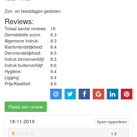
Zon- en feestdagen gesloten
Reviews:
Totaal aantal reviews:
19
Gemiddelde score:
8.3
Algemene Indruk:
8.3
Klantvriendelijkheid:
8.4
Diervriendelijkheid:
8.5
Indruk binnenverblijf:
8.3
Indruk buitenverblijf:
8.6
Hygiëne‎:
8.4
Ligging:
8.4
Prijs/Kwaliteit:
8.6
Plaats een review
18-11-2019
Spam rapporteren
1.3