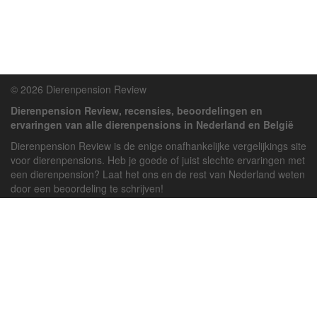
© 2026 Dierenpension Review
Dierenpension Review, recensies, beoordelingen en
ervaringen van alle dierenpensions in Nederland en België
Dierenpension Review is de enige onafhankelijke vergelijkings site
voor dierenpensions. Heb je goede of juist slechte ervaringen met
een dierenpension? Laat het ons en de rest van Nederland weten
door een beoordeling te schrijven!
Powered by
deJong-IT
Inloggen
Registreren
Veel gestelde vragen