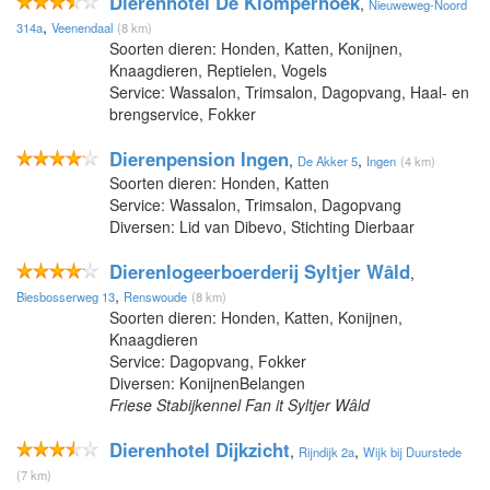
Dierenhotel De Klomperhoek
,
Nieuweweg-Noord
,
314a
Veenendaal
(8 km)
Soorten dieren: Honden, Katten, Konijnen,
Knaagdieren, Reptielen, Vogels
Service: Wassalon, Trimsalon, Dagopvang, Haal- en
brengservice, Fokker
Dierenpension Ingen
,
,
De Akker 5
Ingen
(4 km)
Soorten dieren: Honden, Katten
Service: Wassalon, Trimsalon, Dagopvang
Diversen: Lid van Dibevo, Stichting Dierbaar
Dierenlogeerboerderij Syltjer Wâld
,
,
Biesbosserweg 13
Renswoude
(8 km)
Soorten dieren: Honden, Katten, Konijnen,
Knaagdieren
Service: Dagopvang, Fokker
Diversen: KonijnenBelangen
Friese Stabijkennel Fan it Syltjer Wâld
Dierenhotel Dijkzicht
,
,
Rijndijk 2a
Wijk bij Duurstede
(7 km)