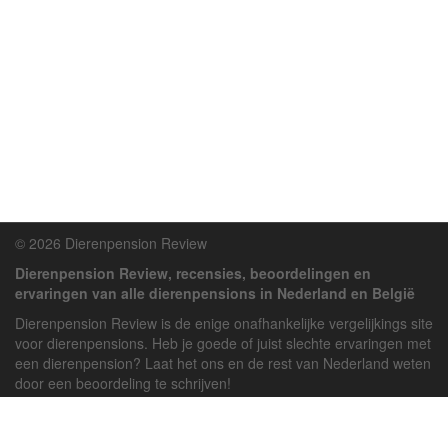
© 2026 Dierenpension Review
Dierenpension Review, recensies, beoordelingen en
ervaringen van alle dierenpensions in Nederland en België
Dierenpension Review is de enige onafhankelijke vergelijkings site
voor dierenpensions. Heb je goede of juist slechte ervaringen met
een dierenpension? Laat het ons en de rest van Nederland weten
door een beoordeling te schrijven!
Powered by
deJong-IT