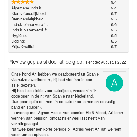
9.4
Algemene Indruk:
9.4
Klantvriendelijkheid:
9.7
Diervriendelijkheid:
9.5
Indruk binnenverblijf:
9.6
Indruk buitenverblijf:
9.5
Hygiëne‎:
9.5
Ligging:
8.5
Prijs/Kwaliteit:
9.7
Review geplaatst door
ati de groot
,
Periode: Augustus 2022
Onze hond Ari hebben we geadopteerd uit Spanje
via huize zwerfhond.nl, hij had vier jaar in een
asiel gezeten.
Hij heeft een fobie voor autorijden, waarschijnlijk
opgelopen in de rit van Spanje naar Nederland.
Dus geen optie om hem in de auto mee te nemen (onrustig,
bang en spugen).
In overleg met Agnes Heens van pension Eb & Vloed, Ari leren
wennen aan pension, omdat hij er veel last heeft van
verlatingsangst.
Na twee keer een korte periode bij Agnes weet Ari dat we hem
weer komen ophalen.