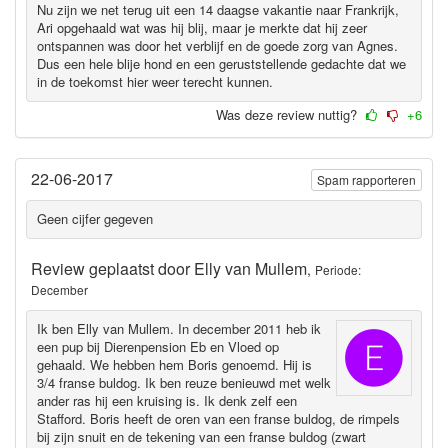
Nu zijn we net terug uit een 14 daagse vakantie naar Frankrijk,
Ari opgehaald wat was hij blij, maar je merkte dat hij zeer
ontspannen was door het verblijf en de goede zorg van Agnes.
Dus een hele blije hond en een geruststellende gedachte dat we
in de toekomst hier weer terecht kunnen.
Was deze review nuttig?
+6
22-06-2017
Spam rapporteren
Geen cijfer gegeven
Review geplaatst door
Elly van Mullem
,
Periode:
December
Ik ben Elly van Mullem. In december 2011 heb ik
een pup bij Dierenpension Eb en Vloed op
gehaald. We hebben hem Boris genoemd. Hij is
3/4 franse buldog. Ik ben reuze benieuwd met welk
ander ras hij een kruising is. Ik denk zelf een
Stafford. Boris heeft de oren van een franse buldog, de rimpels
bij zijn snuit en de tekening van een franse buldog (zwart