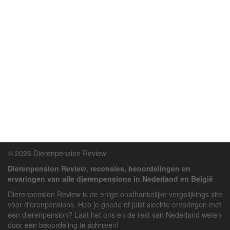
© 2026 Dierenpension Review
Dierenpension Review, recensies, beoordelingen en
ervaringen van alle dierenpensions in Nederland en België
Dierenpension Review is de enige onafhankelijke vergelijkings site
voor dierenpensions. Heb je goede of juist slechte ervaringen met
een dierenpension? Laat het ons en de rest van Nederland weten
door een beoordeling te schrijven!