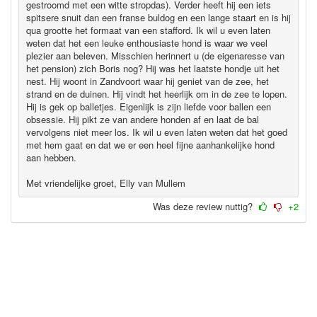
gestroomd met een witte stropdas). Verder heeft hij een iets
spitsere snuit dan een franse buldog en een lange staart en is hij
qua grootte het formaat van een stafford. Ik wil u even laten
weten dat het een leuke enthousiaste hond is waar we veel
plezier aan beleven. Misschien herinnert u (de eigenaresse van
het pension) zich Boris nog? Hij was het laatste hondje uit het
nest. Hij woont in Zandvoort waar hij geniet van de zee, het
strand en de duinen. Hij vindt het heerlijk om in de zee te lopen.
Hij is gek op balletjes. Eigenlijk is zijn liefde voor ballen een
obsessie. Hij pikt ze van andere honden af en laat de bal
vervolgens niet meer los. Ik wil u even laten weten dat het goed
met hem gaat en dat we er een heel fijne aanhankelijke hond
aan hebben.
Met vriendelijke groet, Elly van Mullem
Was deze review nuttig?
+2