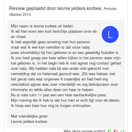
Review geplaatst door
leonie jelders-korbee
,
Periode:
Oktober 2015
Mijn naam is leonie korbee uit leiden.
Ik wil hier even een kort berichtje plaatsen over eb
en vloed.
Ik heb eigenlijk geen ervaring met hun pension
maar wat ik wel kan vertellen is dat onze nala(
poes silvertabby) bij hun geboren is en een geweldig huisdier is.
Ik zou heel graag een keer willen kijken in het pension waar mijn
kat geboren is. In het begin heb ik met agnes nog contact gehad
over nala. Wij hadden nala bij een ander stel gekocht met
vermelding dat ze helemaal gezond was. (Dit was helaas niet
het geval nala was ongeveer 6 maandjes en had heel erg
niesziekte) agnes was zeer vriendelijk en erg behulpzaam over
informatie en wilde alles doen om haar te helpen.
Nu is nala ruim 11 jaar een een hele aanhankelijke poes.
Mijn mening die ik heb is dat hun hart er echt ligt voor de dieren.
Ik hoop een keer hun nog te mogen ontmoeten.
Met vriendelijke groet
Leonie jelders-korbee
Was deze review nuttig?
+3