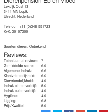
Dierenpension Eb en Vloed
Lekdijk Oost 13
3411 MN
Lopik
Utrecht
,
Nederland
Telefoon:
+31 (0)348-551723
KvK:
30107300
Soorten dieren: Onbekend
Reviews:
Totaal aantal reviews:
7
Gemiddelde score:
6.9
Algemene Indruk:
6.6
Klantvriendelijkheid:
6.0
Diervriendelijkheid:
4.9
Indruk binnenverblijf:
5.0
Indruk buitenverblijf:
4.9
Hygiëne‎:
4.9
Ligging:
6.8
Prijs/Kwaliteit:
5.9