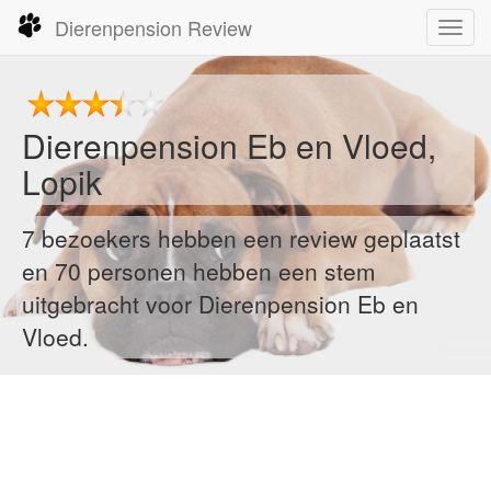
Dierenpension Review
Toggl
navig
Dierenpension Eb en Vloed,
Lopik
7 bezoekers hebben een review geplaatst
en 70 personen hebben een stem
uitgebracht voor Dierenpension Eb en
Vloed.