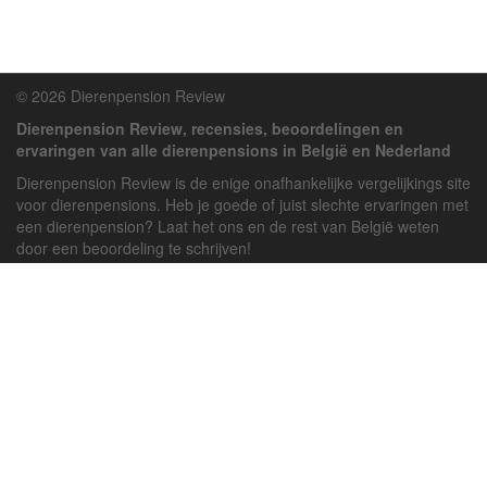
© 2026 Dierenpension Review
Dierenpension Review, recensies, beoordelingen en
ervaringen van alle dierenpensions in België en Nederland
Dierenpension Review is de enige onafhankelijke vergelijkings site
voor dierenpensions. Heb je goede of juist slechte ervaringen met
een dierenpension? Laat het ons en de rest van België weten
door een beoordeling te schrijven!
Powered by
deJong-IT
Inloggen
Registreren
Veel gestelde vragen
API handleiding