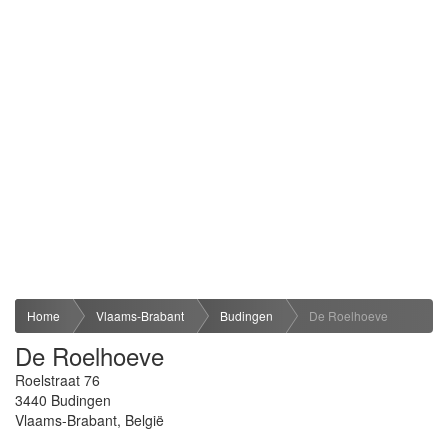
Home
Vlaams-Brabant
Budingen
De Roelhoeve
De Roelhoeve
Roelstraat 76
3440
Budingen
Vlaams-Brabant
,
België